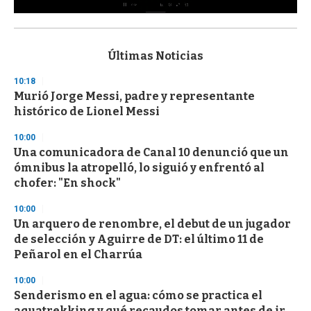
0
s
e
c
Últimas Noticias
o
n
10:18
d
Murió Jorge Messi, padre y representante
s
o
histórico de Lionel Messi
f
3
10:00
3
s
Una comunicadora de Canal 10 denunció que un
e
ómnibus la atropelló, lo siguió y enfrentó al
c
chofer: "En shock"
o
n
d
10:00
s
Un arquero de renombre, el debut de un jugador
de selección y Aguirre de DT: el último 11 de
Peñarol en el Charrúa
10:00
Senderismo en el agua: cómo se practica el
aquatrekking y qué recaudos tomar antes de ir