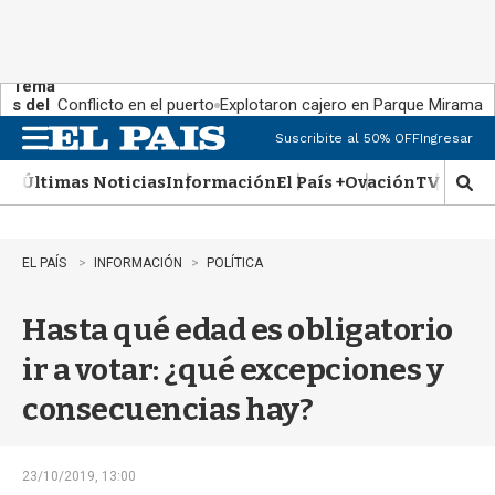
Tema
s del
Conflicto en el puerto
Explotaron cajero en Parque Miramar
día:
Suscribite al 50% OFF
Ingresar
M
e
Últimas Noticias
Información
El País +
Ovación
TV Show
n
M
u
o
s
t
EL PAÍS
INFORMACIÓN
POLÍTICA
r
a
Hasta qué edad es obligatorio
r
b
ir a votar: ¿qué excepciones y
�
s
consecuencias hay?
q
u
e
d
23/10/2019, 13:00