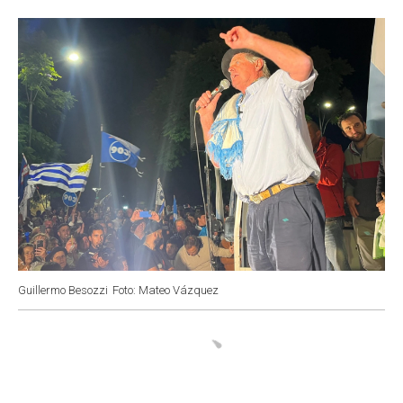
o
p
r
I
k
p
n
Guillermo Besozzi
Foto: Mateo Vázquez