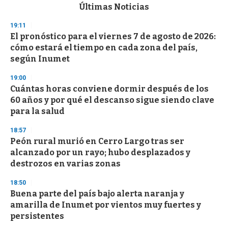
c
Últimas Noticias
o
n
19:11
d
El pronóstico para el viernes 7 de agosto de 2026:
s
o
cómo estará el tiempo en cada zona del país,
f
según Inumet
3
3
s
19:00
e
Cuántas horas conviene dormir después de los
c
60 años y por qué el descanso sigue siendo clave
o
n
para la salud
d
s
18:57
Peón rural murió en Cerro Largo tras ser
alcanzado por un rayo; hubo desplazados y
destrozos en varias zonas
18:50
Buena parte del país bajo alerta naranja y
amarilla de Inumet por vientos muy fuertes y
persistentes