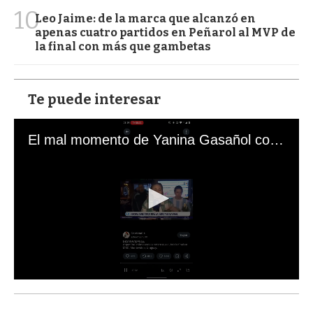
10
Leo Jaime: de la marca que alcanzó en
apenas cuatro partidos en Peñarol al MVP de
la final con más que gambetas
Te puede interesar
El mal momento de Yanina Gasañol con un hincha argentino en "Subrayado"
0
s
e