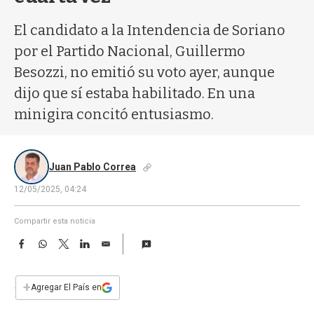
a
El candidato a la Intendencia de Soriano
por el Partido Nacional, Guillermo
Besozzi, no emitió su voto ayer, aunque
dijo que sí estaba habilitado. En una
minigira concitó entusiasmo.
Juan Pablo Correa
12/05/2025, 04:24
Compartir esta noticia
F
W
T
L
E
a
h
w
i
m
c
a
i
n
a
e
t
t
k
i
+
Agregar El País en
b
s
t
e
l
o
A
e
d