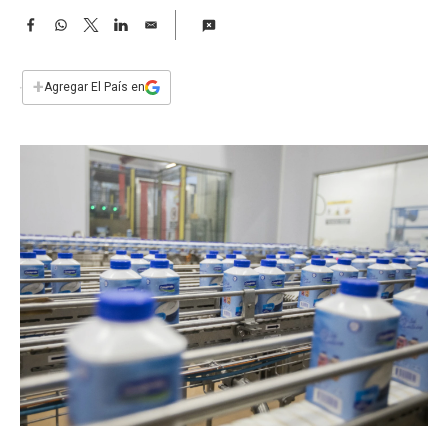
a
F
W
T
L
E
a
h
w
i
m
c
a
i
n
a
e
t
t
k
i
+
Agregar El País en
b
s
t
e
l
o
A
e
d
o
p
r
I
k
p
n