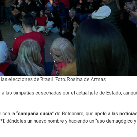
las elecciones de Brasil. Foto: Rosina de Armas
 a las simpatías cosechadas por el actual jefe de Estado, aunqu
 con la “
campaña sucia
” de Bolsonaro, que apeló a las
noticia
l PT, dándoles un nuevo nombre y haciendo un “uso demagógico y