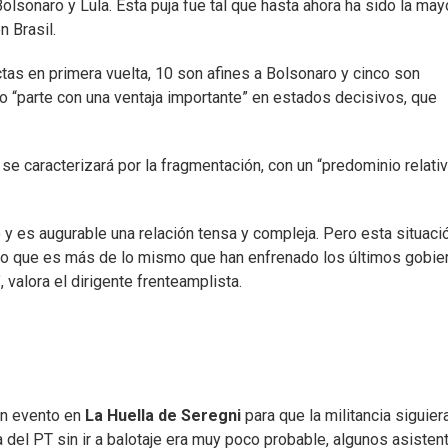
olsonaro y Lula. Esta puja fue tal que hasta ahora ha sido la may
n Brasil.
as en primera vuelta, 10 son afines a Bolsonaro y cinco son
o “parte con una ventaja importante” en estados decisivos, que
se caracterizará por la fragmentación, con un “predominio relati
y es augurable una relación tensa y compleja. Pero esta situaci
sino que es más de lo mismo que han enfrenado los últimos gobie
 valora el dirigente frenteamplista.
 un evento en
La Huella de Seregni
para que la militancia siguier
a del PT sin ir a balotaje era muy poco probable, algunos asisten