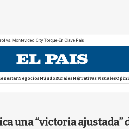
rol vs. Montevideo City Torque
En Clave País
ienestar
Negocios
Mundo
Rurales
Narrativas visuales
Opin
a una “victoria ajustada” d