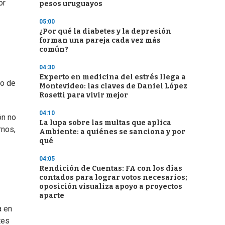
or
pesos uruguayos
05:00
¿Por qué la diabetes y la depresión
forman una pareja cada vez más
común?
04:30
Experto en medicina del estrés llega a
vo de
Montevideo: las claves de Daniel López
Rosetti para vivir mejor
04:10
ón no
La lupa sobre las multas que aplica
rnos,
Ambiente: a quiénes se sanciona y por
qué
04:05
Rendición de Cuentas: FA con los días
contados para lograr votos necesarios;
oposición visualiza apoyo a proyectos
aparte
a en
tes