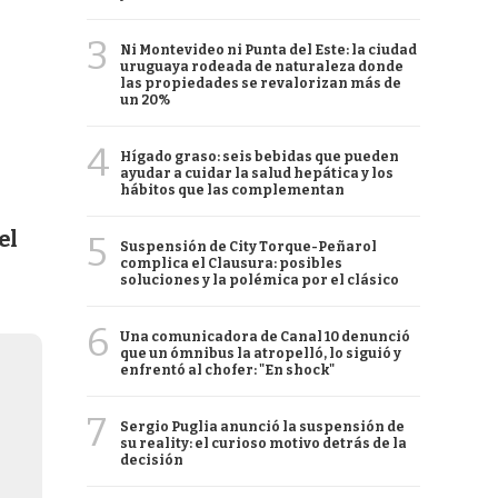
3
Ni Montevideo ni Punta del Este: la ciudad
uruguaya rodeada de naturaleza donde
las propiedades se revalorizan más de
un 20%
4
Hígado graso: seis bebidas que pueden
ayudar a cuidar la salud hepática y los
hábitos que las complementan
el
5
Suspensión de City Torque-Peñarol
complica el Clausura: posibles
soluciones y la polémica por el clásico
6
Una comunicadora de Canal 10 denunció
que un ómnibus la atropelló, lo siguió y
enfrentó al chofer: "En shock"
7
Sergio Puglia anunció la suspensión de
su reality: el curioso motivo detrás de la
decisión