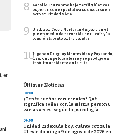
8
Lacalle Pou rompe bajo perfil y blancos
esperan con expectativa su discurso en
acto en Ciudad Vieja
9
Un día en Cerro Norte: un disparo en el
pie en medio de recorrida de El País y la
tensión latente entre bandas
10
Jugaban Uruguay Montevideo y Paysandú,
tiraron la pelota afuera y se produjo un
insólito accidente en la ruta
i
, en
Últimas Noticias
08:00
¿Tenés sueños recurrentes? Qué
significa soñar con la misma persona
varias veces, según la psicología
06:00
Unidad Indexada hoy: cuánto cotiza la
ani
UI este domingo 9 de agosto de 2026 en