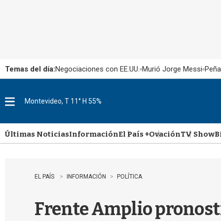
Temas del día:
Negociaciones con EE.UU.
Murió Jorge Messi
Peña
Montevideo, T 11° H 55%
M
e
n
u
Últimas Noticias
Información
El País +
Ovación
TV Show
B
EL PAÍS
INFORMACIÓN
POLÍTICA
Frente Amplio pronostic