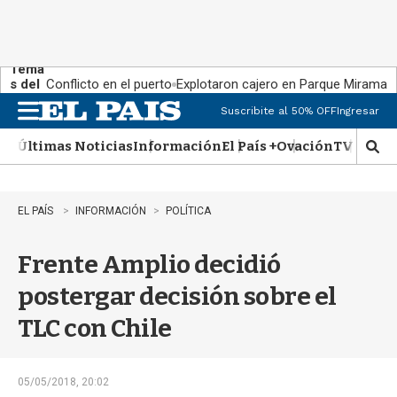
Tema
s del
Conflicto en el puerto
Explotaron cajero en Parque Miramar
día:
Suscribite al 50% OFF
Ingresar
M
e
Últimas Noticias
Información
El País +
Ovación
TV Show
n
M
u
o
s
t
EL PAÍS
INFORMACIÓN
POLÍTICA
r
a
Frente Amplio decidió
r
b
postergar decisión sobre el
�
s
TLC con Chile
q
u
e
d
05/05/2018, 20:02