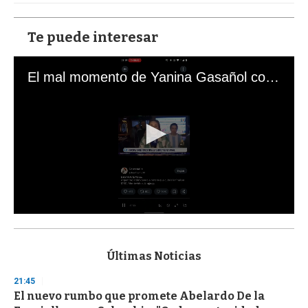
Te puede interesar
El mal momento de Yanina Gasañol con un hincha argentino en "Subrayado"
0
s
e
c
Últimas Noticias
o
n
21:45
d
El nuevo rumbo que promete Abelardo De la
s
o