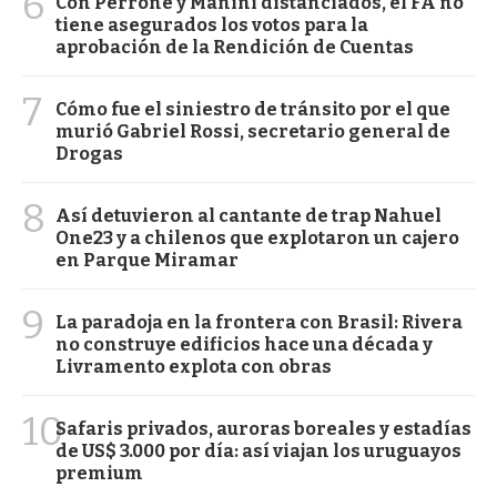
6
Con Perrone y Manini distanciados, el FA no
tiene asegurados los votos para la
aprobación de la Rendición de Cuentas
7
Cómo fue el siniestro de tránsito por el que
murió Gabriel Rossi, secretario general de
Drogas
8
Así detuvieron al cantante de trap Nahuel
One23 y a chilenos que explotaron un cajero
en Parque Miramar
9
La paradoja en la frontera con Brasil: Rivera
no construye edificios hace una década y
Livramento explota con obras
10
Safaris privados, auroras boreales y estadías
de US$ 3.000 por día: así viajan los uruguayos
premium