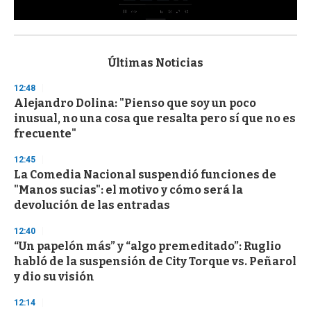
0
s
e
c
Últimas Noticias
o
n
12:48
d
Alejandro Dolina: "Pienso que soy un poco
s
o
inusual, no una cosa que resalta pero sí que no es
f
frecuente"
3
3
s
12:45
e
La Comedia Nacional suspendió funciones de
c
"Manos sucias": el motivo y cómo será la
o
n
devolución de las entradas
d
s
12:40
“Un papelón más” y “algo premeditado”: Ruglio
habló de la suspensión de City Torque vs. Peñarol
y dio su visión
12:14