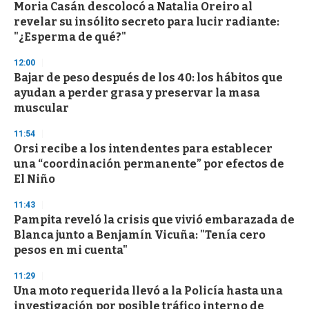
Moria Casán descolocó a Natalia Oreiro al
revelar su insólito secreto para lucir radiante:
"¿Esperma de qué?"
12:00
Bajar de peso después de los 40: los hábitos que
ayudan a perder grasa y preservar la masa
muscular
11:54
Orsi recibe a los intendentes para establecer
una “coordinación permanente” por efectos de
El Niño
11:43
Pampita reveló la crisis que vivió embarazada de
Blanca junto a Benjamín Vicuña: "Tenía cero
pesos en mi cuenta"
11:29
Una moto requerida llevó a la Policía hasta una
investigación por posible tráfico interno de