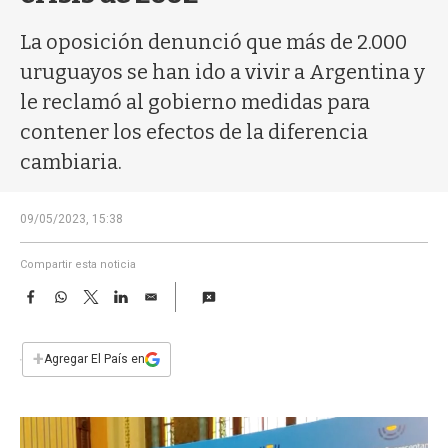
a
La oposición denunció que más de 2.000
uruguayos se han ido a vivir a Argentina y
le reclamó al gobierno medidas para
contener los efectos de la diferencia
cambiaria.
09/05/2023, 15:38
Compartir esta noticia
F
W
T
L
E
a
h
w
i
m
c
a
i
n
a
e
t
t
k
i
+
Agregar El País en
b
s
t
e
l
o
A
e
d
o
p
r
I
k
p
n