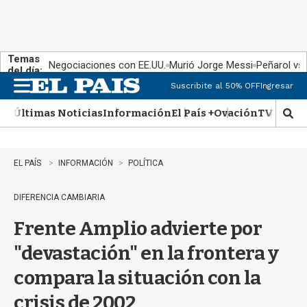
Temas
Negociaciones con EE.UU.
Murió Jorge Messi
Peñarol vs
del día:
Suscribite al 50% OFF
Ingresar
M
e
Últimas Noticias
Información
El País +
Ovación
TV Show
n
M
u
o
s
t
EL PAÍS
INFORMACIÓN
POLÍTICA
r
a
DIFERENCIA CAMBIARIA
r
b
Frente Amplio advierte por
�
s
"devastación" en la frontera y
q
u
compara la situación con la
e
d
crisis de 2002