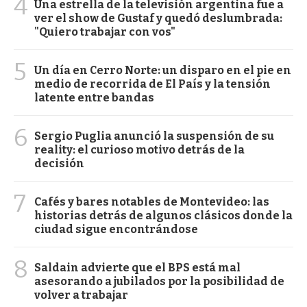
4
Una estrella de la televisión argentina fue a
ver el show de Gustaf y quedó deslumbrada:
"Quiero trabajar con vos"
5
Un día en Cerro Norte: un disparo en el pie en
medio de recorrida de El País y la tensión
latente entre bandas
6
Sergio Puglia anunció la suspensión de su
reality: el curioso motivo detrás de la
decisión
7
Cafés y bares notables de Montevideo: las
historias detrás de algunos clásicos donde la
ciudad sigue encontrándose
8
Saldain advierte que el BPS está mal
asesorando a jubilados por la posibilidad de
volver a trabajar