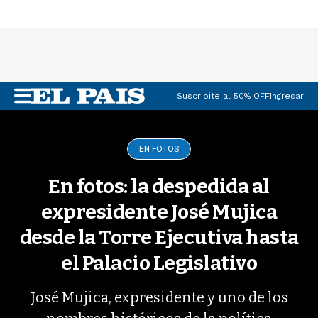
Suscribite al 50% OFF
Ingresar
M
e
n
u
EN FOTOS
En fotos: la despedida al
expresidente José Mujica
desde la Torre Ejecutiva hasta
el Palacio Legislativo
José Mujica, expresidente y uno de los