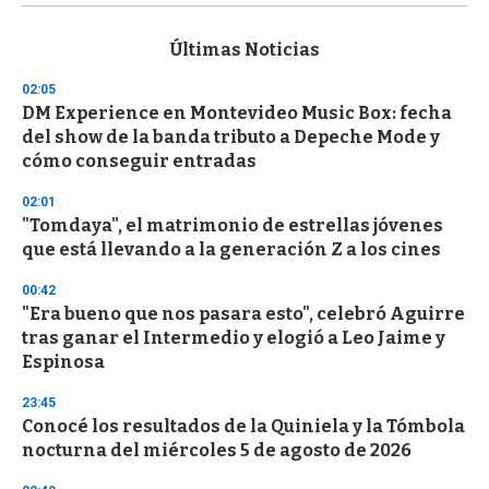
s
e
c
Últimas Noticias
o
n
02:05
d
DM Experience en Montevideo Music Box: fecha
s
o
del show de la banda tributo a Depeche Mode y
f
cómo conseguir entradas
3
3
s
02:01
e
"Tomdaya", el matrimonio de estrellas jóvenes
c
que está llevando a la generación Z a los cines
o
n
d
00:42
s
"Era bueno que nos pasara esto", celebró Aguirre
tras ganar el Intermedio y elogió a Leo Jaime y
Espinosa
23:45
Conocé los resultados de la Quiniela y la Tómbola
nocturna del miércoles 5 de agosto de 2026