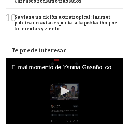
Carrasco reclamó traslados
10
Se viene un ciclón extratropical: Inumet
publica un aviso especial a la población por
tormentas y viento
Te puede interesar
El mal momento de Yanina Gasañol con un hincha argentino en "Subrayado"
0