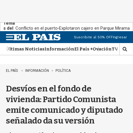
Tema
s del
Conflicto en el puerto
Explotaron cajero en Parque Miramar
día:
Suscribite al 50% OFF
Ingresar
M
e
Últimas Noticias
Información
El País +
Ovación
TV Show
n
M
u
o
s
t
EL PAÍS
INFORMACIÓN
POLÍTICA
r
a
Desvíos en el fondo de
r
b
vivienda: Partido Comunista
�
s
emite comunicado y diputado
q
u
señalado da su versión
e
d