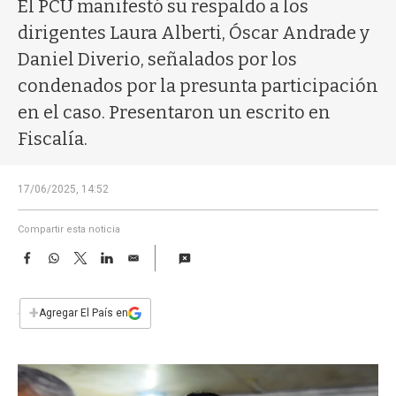
a
El PCU manifestó su respaldo a los
dirigentes Laura Alberti, Óscar Andrade y
Daniel Diverio, señalados por los
condenados por la presunta participación
en el caso. Presentaron un escrito en
Fiscalía.
17/06/2025, 14:52
Compartir esta noticia
F
W
T
L
E
a
h
w
i
m
c
a
i
n
a
e
t
t
k
i
+
Agregar El País en
b
s
t
e
l
o
A
e
d
o
p
r
I
k
p
n