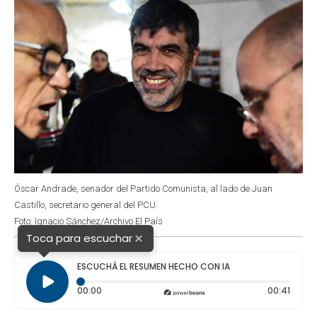
Óscar Andrade, senador del Partido Comunista, al lado de Juan
Castillo, secretario general del PCU.
Foto: Ignacio Sánchez/Archivo El País
×
Toca para escuchar
ESCUCHÁ EL RESUMEN HECHO CON IA
Tiempo transcurrido: 0 segundos
Durac
00:00
00:41