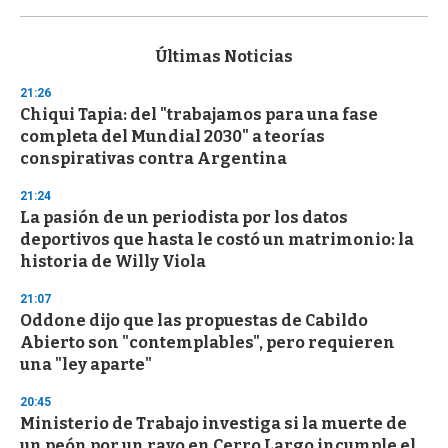
0
s
e
c
Últimas Noticias
o
n
21:26
d
Chiqui Tapia: del "trabajamos para una fase
s
o
completa del Mundial 2030" a teorías
f
conspirativas contra Argentina
3
3
s
21:24
e
La pasión de un periodista por los datos
c
deportivos que hasta le costó un matrimonio: la
o
n
historia de Willy Viola
d
s
21:07
Oddone dijo que las propuestas de Cabildo
Abierto son "contemplables", pero requieren
una "ley aparte"
20:45
Ministerio de Trabajo investiga si la muerte de
un peón por un rayo en Cerro Largo incumple el