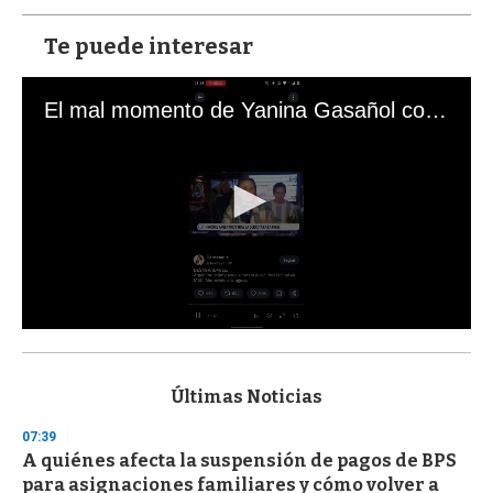
Te puede interesar
El mal momento de Yanina Gasañol con un hincha argentino en "Subrayado"
0
s
e
c
Últimas Noticias
o
n
07:39
d
A quiénes afecta la suspensión de pagos de BPS
s
o
para asignaciones familiares y cómo volver a