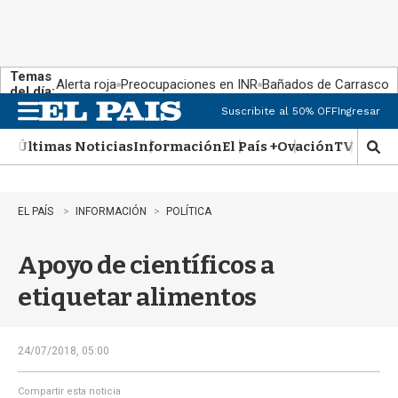
Temas
Alerta roja
Preocupaciones en INR
Bañados de Carrasco
del día:
Suscribite al 50% OFF
Ingresar
M
e
Últimas Noticias
Información
El País +
Ovación
TV Show
n
M
u
o
s
t
EL PAÍS
INFORMACIÓN
POLÍTICA
r
a
Apoyo de científicos a
r
b
etiquetar alimentos
�
s
q
u
24/07/2018, 05:00
e
d
Compartir esta noticia