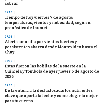
f
cobrar
3
3
s
07:10
e
Tiempo de hoy viernes 7 de agosto:
c
temperaturas, vientos y nubosidad, según el
o
n
pronóstico de Inumet
d
s
07:03
Alerta amarilla por vientos fuertes y
persistentes abarca desde Montevideo hasta el
Chuy
07:00
Estas fueron las bolillas de la suerte en la
Quiniela y Tómbola de ayer jueves 6 de agosto de
2026
07:00
De la entera a la deslactosada: los nutrientes
clave que aporta la leche y cómo elegir la mejor
para tu cuerpo