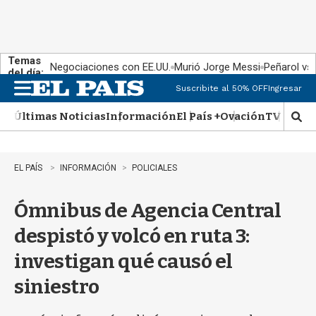
Temas
Negociaciones con EE.UU.
Murió Jorge Messi
Peñarol vs
del día:
Suscribite al 50% OFF
Ingresar
M
e
Últimas Noticias
Información
El País +
Ovación
TV Show
n
M
u
o
s
t
EL PAÍS
INFORMACIÓN
POLICIALES
r
a
Ómnibus de Agencia Central
r
b
despistó y volcó en ruta 3:
�
s
investigan qué causó el
q
u
siniestro
e
d