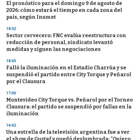
e
El pronóstico para el domingo 9 de agosto de
c
2026: cómo estará el tiempo en cada zona del
o
n
país, según Inumet
d
s
18:52
Sector cervecero: FNC evalúa reestructura con
reducción de personal, sindicato levantó
medidas y siguen las negociaciones
18:45
Falló la iluminación en el Estadio Charrúa y se
suspendió el partido entre City Torque y Peñarol
por el Clausura
17:00
Montevideo City Torque vs. Peñarol por el Torneo
Clausura: el partido se suspendió por fallas en la
iluminación
16:42
Una estrella de la televisión argentina fue a ver
el show de Gustaf y quedó deslumbrada: "Quiero