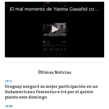
El mal momento de Yanina Gasañol con un hincha argentino en "Subrayado"
0
s
e
c
Últimas Noticias
o
n
19:11
d
Uruguay aseguró su mejor participación en un
s
o
Sudamericano Femenino e irá por el quinto
f
puesto este domingo
3
3
s
19:09