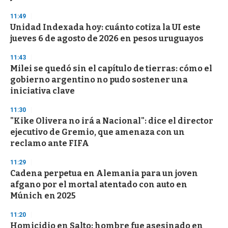
3
s
11:49
e
Unidad Indexada hoy: cuánto cotiza la UI este
c
jueves 6 de agosto de 2026 en pesos uruguayos
o
n
d
11:43
s
Milei se quedó sin el capítulo de tierras: cómo el
gobierno argentino no pudo sostener una
iniciativa clave
11:30
"Kike Olivera no irá a Nacional": dice el director
ejecutivo de Gremio, que amenaza con un
reclamo ante FIFA
11:29
Cadena perpetua en Alemania para un joven
afgano por el mortal atentado con auto en
Múnich en 2025
11:20
Homicidio en Salto: hombre fue asesinado en