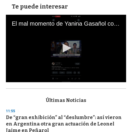
Te puede interesar
El mal momento de Yanina Gasañol con un hincha argentino en "Subrayado"
0
s
e
c
Últimas Noticias
o
n
11:55
d
De “gran exhibición” al “deslumbre”: así vieron
s
o
en Argentina otra gran actuación de Leonel
f
Jaime en Peñarol
3