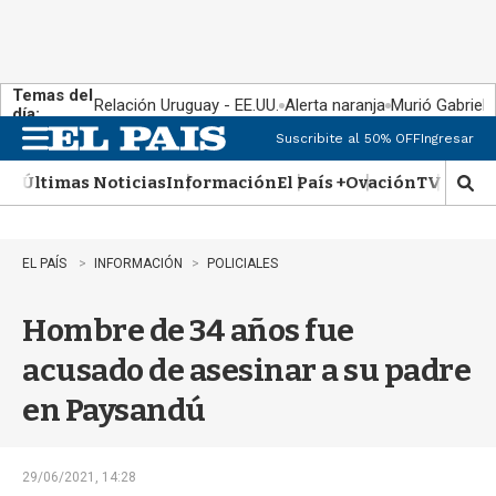
Temas del
Relación Uruguay - EE.UU.
Alerta naranja
Murió Gabriel 
día:
Suscribite al 50% OFF
Ingresar
M
e
Últimas Noticias
Información
El País +
Ovación
TV Show
n
M
u
o
s
t
EL PAÍS
INFORMACIÓN
POLICIALES
r
a
Hombre de 34 años fue
r
b
acusado de asesinar a su padre
�
s
en Paysandú
q
u
e
d
29/06/2021, 14:28