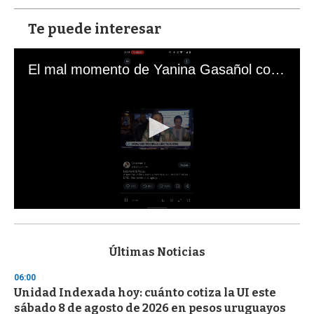
Te puede interesar
El mal momento de Yanina Gasañol con un hincha argentino en "Subrayado"
0
s
e
c
Últimas Noticias
o
n
06:00
d
Unidad Indexada hoy: cuánto cotiza la UI este
s
o
sábado 8 de agosto de 2026 en pesos uruguayos