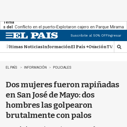
Tema
s del
Conflicto en el puerto
Explotaron cajero en Parque Miramar
día:
Suscribite al 50% OFF
Ingresar
M
e
Últimas Noticias
Información
El País +
Ovación
TV Show
n
M
u
o
s
t
EL PAÍS
INFORMACIÓN
POLICIALES
r
a
Dos mujeres fueron rapiñadas
r
b
en San José de Mayo: dos
�
s
hombres las golpearon
q
u
brutalmente con palos
e
d