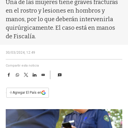
a
Una de las mujeres tiene graves fracturas
en el rostro y lesiones en hombros y
manos, por lo que deberán intervenirla
quirúrgicamente. El caso está en manos
de Fiscalía.
30/03/2024, 12:49
Compartir esta noticia
F
W
T
L
E
a
h
w
i
m
c
a
i
n
a
e
t
t
k
i
+
Agregar El País en
b
s
t
e
l
o
A
e
d
o
p
r
I
k
p
n