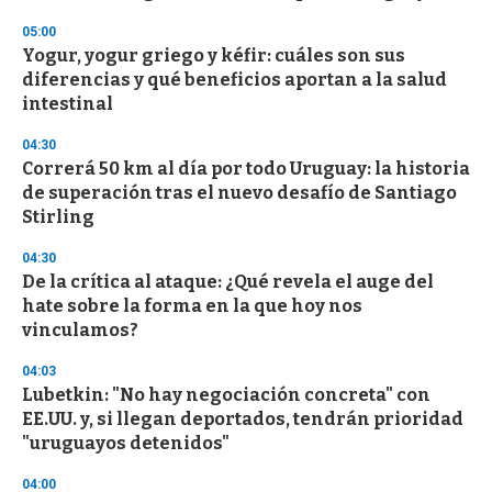
f
3
05:00
3
s
Yogur, yogur griego y kéfir: cuáles son sus
e
diferencias y qué beneficios aportan a la salud
c
intestinal
o
n
d
04:30
s
Correrá 50 km al día por todo Uruguay: la historia
de superación tras el nuevo desafío de Santiago
Stirling
04:30
De la crítica al ataque: ¿Qué revela el auge del
hate sobre la forma en la que hoy nos
vinculamos?
04:03
Lubetkin: "No hay negociación concreta" con
EE.UU. y, si llegan deportados, tendrán prioridad
"uruguayos detenidos"
04:00