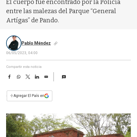
El cuerpo fue encontrado por la Policía
a
entre las malezas del Parque “General
Artígas” de Pando.
Pablo Méndez
06/05/2023, 04:00
Compartir esta noticia
F
W
T
L
E
a
h
w
i
m
c
a
i
n
a
e
t
t
k
i
+
Agregar El País en
b
s
t
e
l
o
A
e
d
o
p
r
I
k
p
n