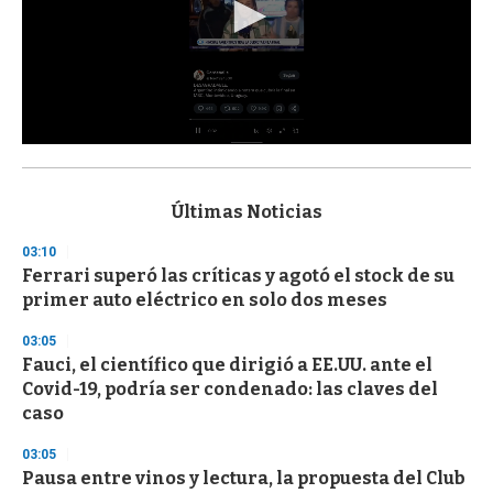
0
s
e
c
Últimas Noticias
o
n
03:10
d
Ferrari superó las críticas y agotó el stock de su
s
o
primer auto eléctrico en solo dos meses
f
3
03:05
3
s
Fauci, el científico que dirigió a EE.UU. ante el
e
Covid-19, podría ser condenado: las claves del
c
caso
o
n
d
03:05
s
Pausa entre vinos y lectura, la propuesta del Club