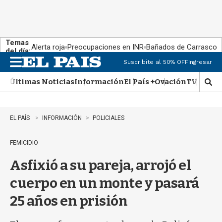
Temas
Alerta roja
Preocupaciones en INR
Bañados de Carrasco
del día:
Suscribite al 50% OFF
Ingresar
M
e
Últimas Noticias
Información
El País +
Ovación
TV Show
n
M
u
o
s
t
EL PAÍS
INFORMACIÓN
POLICIALES
r
a
FEMICIDIO
r
b
Asfixió a su pareja, arrojó el
�
s
cuerpo en un monte y pasará
q
u
25 años en prisión
e
d