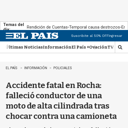
Temas del
Rendición de Cuentas
Temporal causa destrozos
En 
día:
Suscribite al 50% OFF
Ingresar
M
e
Últimas Noticias
Información
El País +
Ovación
TV Show
n
M
u
o
s
t
EL PAÍS
INFORMACIÓN
POLICIALES
r
a
Accidente fatal en Rocha:
r
b
falleció conductor de una
�
s
moto de alta cilindrada tras
q
u
chocar contra una camioneta
e
d