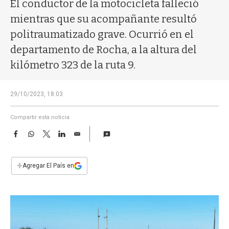
a
El conductor de la motocicleta falleció
mientras que su acompañante resultó
politraumatizado grave. Ocurrió en el
departamento de Rocha, a la altura del
kilómetro 323 de la ruta 9.
29/10/2023, 18:03
Compartir esta noticia
F
W
T
L
E
a
h
w
i
m
c
a
i
n
a
e
t
t
k
i
+
Agregar El País en
b
s
t
e
l
o
A
e
d
o
p
r
I
k
p
n