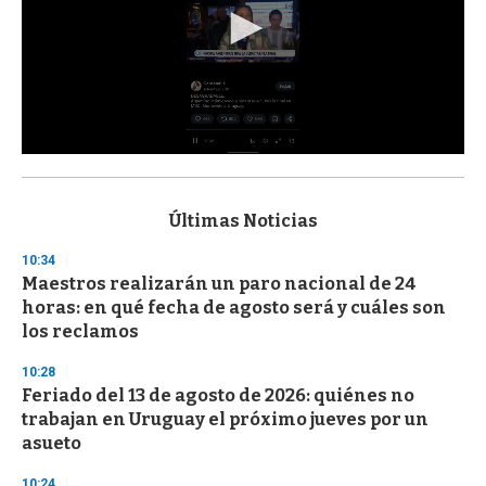
0
s
e
c
Últimas Noticias
o
n
10:34
d
Maestros realizarán un paro nacional de 24
s
o
horas: en qué fecha de agosto será y cuáles son
f
los reclamos
3
3
s
10:28
e
Feriado del 13 de agosto de 2026: quiénes no
c
trabajan en Uruguay el próximo jueves por un
o
n
asueto
d
s
10:24