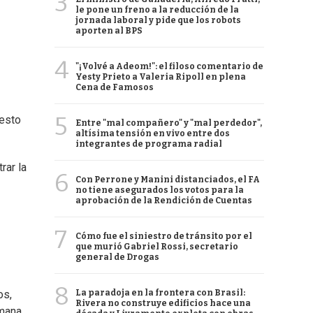
3
le pone un freno a la reducción de la
jornada laboral y pide que los robots
aporten al BPS
4
"¡Volvé a Adeom!": el filoso comentario de
Yesty Prieto a Valeria Ripoll en plena
Cena de Famosos
5
uesto
Entre "mal compañero" y "mal perdedor",
altísima tensión en vivo entre dos
integrantes de programa radial
rar la
6
Con Perrone y Manini distanciados, el FA
no tiene asegurados los votos para la
aprobación de la Rendición de Cuentas
7
Cómo fue el siniestro de tránsito por el
que murió Gabriel Rossi, secretario
general de Drogas
8
La paradoja en la frontera con Brasil:
os,
Rivera no construye edificios hace una
mana,