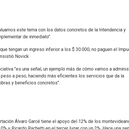
valuamos este tema con los datos concretos de la Intendencia y
plementar de inmediato".
que tengan un ingreso inferior a los $ 30.000, no paguen el Imp
nsistió Novick.
niciativa "es una señal, un ejemplo más de cómo vamos a administ
 peso a peso, haciendo más eficientes los servicios que da la
obras y beneficios concretos".
ertación Álvaro Garcé tiene el apoyo del 12% de los montevidean
% y Ricardo Rachetti en el tercer lugar con un 2%. Hace una se