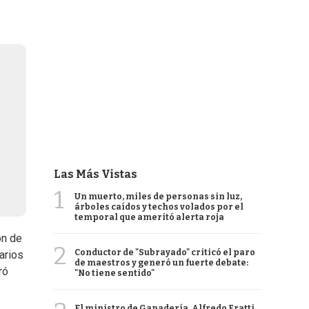
Las Más Vistas
1
Un muerto, miles de personas sin luz,
árboles caídos y techos volados por el
temporal que ameritó alerta roja
ón de
2
Conductor de "Subrayado" criticó el paro
arios
de maestros y generó un fuerte debate:
ró
"No tiene sentido"
El ministro de Ganadería, Alfredo Fratti,