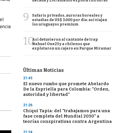
década y Livramento explota con obras
9
Safaris privados, auroras boreales y
el
estadías de US$ 3.000 por día: así viajan
los uruguayos premium
dencia
10
Así detuvieron al cantante de trap
Nahuel One23 y a chilenos que
explotaron un cajero en Parque Miramar
Últimas Noticias
21:45
El nuevo rumbo que promete Abelardo
De la Espriella para Colombia: "Orden,
autoridad y libertad"
21:26
Chiqui Tapia: del "trabajamos para una
fase completa del Mundial 2030" a
teorías conspirativas contra Argentina
21:24