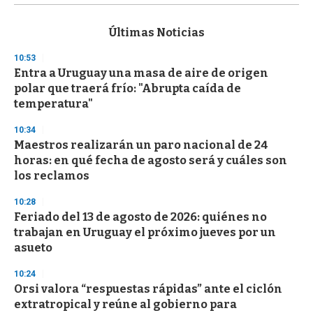
s
e
c
Últimas Noticias
o
n
10:53
d
Entra a Uruguay una masa de aire de origen
s
o
polar que traerá frío: "Abrupta caída de
f
temperatura"
3
3
s
10:34
e
Maestros realizarán un paro nacional de 24
c
horas: en qué fecha de agosto será y cuáles son
o
n
los reclamos
d
s
10:28
Feriado del 13 de agosto de 2026: quiénes no
trabajan en Uruguay el próximo jueves por un
asueto
10:24
Orsi valora “respuestas rápidas” ante el ciclón
extratropical y reúne al gobierno para