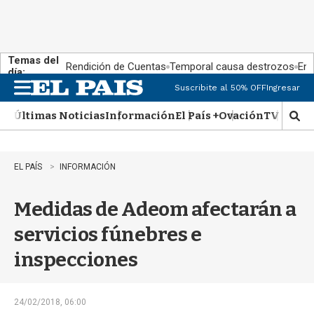
Temas del
Rendición de Cuentas
Temporal causa destrozos
En 
día:
Suscribite al 50% OFF
Ingresar
M
e
Últimas Noticias
Información
El País +
Ovación
TV Show
n
M
u
o
s
t
EL PAÍS
INFORMACIÓN
r
a
Medidas de Adeom afectarán a
r
b
servicios fúnebres e
�
s
inspecciones
q
u
e
d
24/02/2018, 06:00