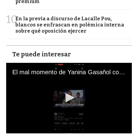
premium
10
En la previa a discurso de Lacalle Pou,
blancos se enfrascan en polémica interna
sobre qué oposición ejercer
Te puede interesar
El mal momento de Yanina Gasañol con un hincha argentino en "Subrayado"
0