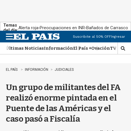
Temas
Alerta roja
Preocupaciones en INR
Bañados de Carrasco
del día:
Suscribite al 50% OFF
Ingresar
M
e
Últimas Noticias
Información
El País +
Ovación
TV Show
n
M
u
o
s
t
EL PAÍS
INFORMACIÓN
JUDICIALES
r
a
Un grupo de militantes del FA
r
b
realizó enorme pintada en el
�
s
Puente de las Américas y el
q
u
caso pasó a Fiscalía
e
d