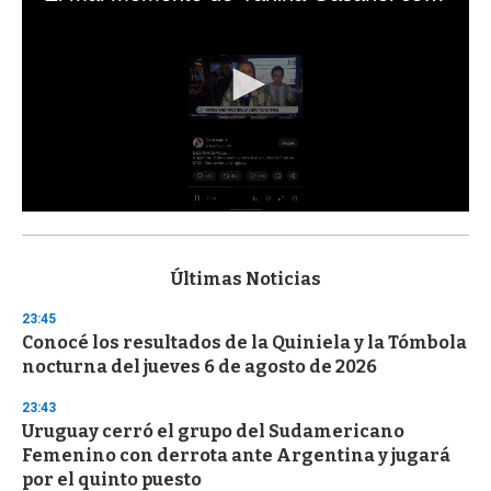
0
s
e
c
Últimas Noticias
o
n
23:45
d
Conocé los resultados de la Quiniela y la Tómbola
s
o
nocturna del jueves 6 de agosto de 2026
f
3
23:43
3
s
Uruguay cerró el grupo del Sudamericano
e
Femenino con derrota ante Argentina y jugará
c
por el quinto puesto
o