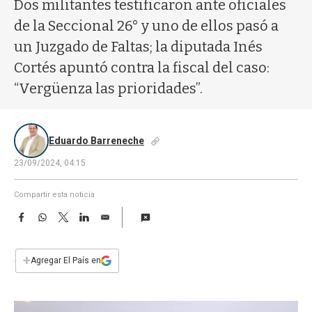
a
Dos militantes testificaron ante oficiales
de la Seccional 26° y uno de ellos pasó a
un Juzgado de Faltas; la diputada Inés
Cortés apuntó contra la fiscal del caso:
“Vergüenza las prioridades”.
Eduardo Barreneche
23/09/2024, 04:15
Compartir esta noticia
F
W
T
L
E
a
h
w
i
m
c
a
i
n
a
e
t
t
k
i
+
Agregar El País en
b
s
t
e
l
o
A
e
d
o
p
r
I
k
p
n