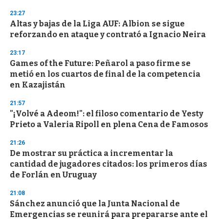
n
d
23:27
s
Altas y bajas de la Liga AUF: Albion se sigue
reforzando en ataque y contrató a Ignacio Neira
23:17
Games of the Future: Peñarol a paso firme se
metió en los cuartos de final de la competencia
en Kazajistán
21:57
"¡Volvé a Adeom!": el filoso comentario de Yesty
Prieto a Valeria Ripoll en plena Cena de Famosos
21:26
De mostrar su práctica a incrementar la
cantidad de jugadores citados: los primeros días
de Forlán en Uruguay
21:08
Sánchez anunció que la Junta Nacional de
Emergencias se reunirá para prepararse ante el