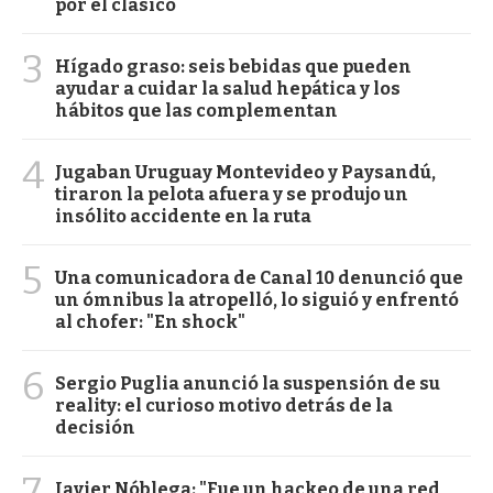
por el clásico
3
Hígado graso: seis bebidas que pueden
ayudar a cuidar la salud hepática y los
hábitos que las complementan
4
Jugaban Uruguay Montevideo y Paysandú,
tiraron la pelota afuera y se produjo un
insólito accidente en la ruta
5
Una comunicadora de Canal 10 denunció que
un ómnibus la atropelló, lo siguió y enfrentó
al chofer: "En shock"
6
Sergio Puglia anunció la suspensión de su
reality: el curioso motivo detrás de la
decisión
7
Javier Nóblega: "Fue un hackeo de una red