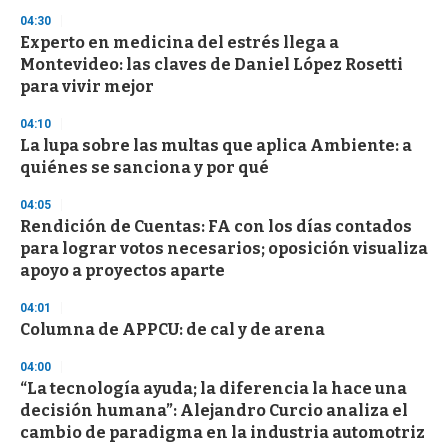
o
04:30
n
d
Experto en medicina del estrés llega a
s
Montevideo: las claves de Daniel López Rosetti
para vivir mejor
04:10
La lupa sobre las multas que aplica Ambiente: a
quiénes se sanciona y por qué
04:05
Rendición de Cuentas: FA con los días contados
para lograr votos necesarios; oposición visualiza
apoyo a proyectos aparte
04:01
Columna de APPCU: de cal y de arena
04:00
“La tecnología ayuda; la diferencia la hace una
decisión humana”: Alejandro Curcio analiza el
cambio de paradigma en la industria automotriz