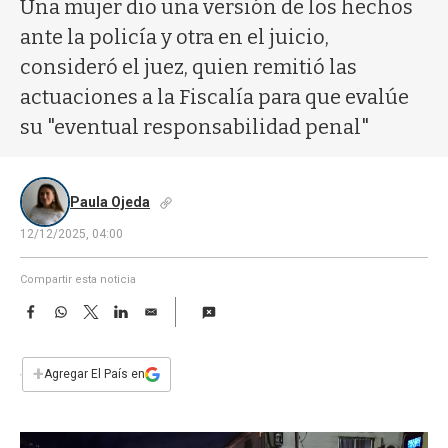
a
Una mujer dio una versión de los hechos
ante la policía y otra en el juicio,
consideró el juez, quien remitió las
actuaciones a la Fiscalía para que evalúe
su "eventual responsabilidad penal"
Paula Ojeda
12/12/2025, 04:00
Compartir esta noticia
F
W
T
L
E
a
h
w
i
m
c
a
i
n
a
e
t
t
k
i
+
Agregar El País en
b
s
t
e
l
o
A
e
d
o
p
r
I
k
p
n