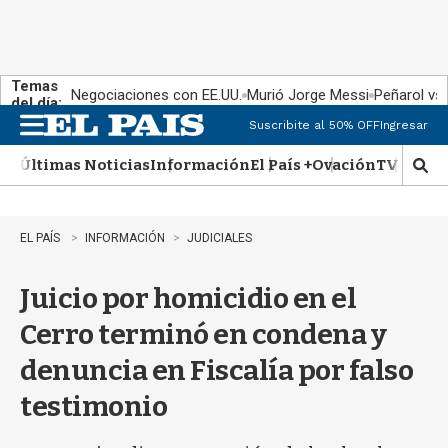
Temas
Negociaciones con EE.UU.
Murió Jorge Messi
Peñarol vs
del día:
Suscribite al 50% OFF
Ingresar
M
e
Últimas Noticias
Información
El País +
Ovación
TV Show
n
M
u
o
s
t
EL PAÍS
INFORMACIÓN
JUDICIALES
r
a
Juicio por homicidio en el
r
b
Cerro terminó en condena y
�
s
denuncia en Fiscalía por falso
q
u
testimonio
e
d