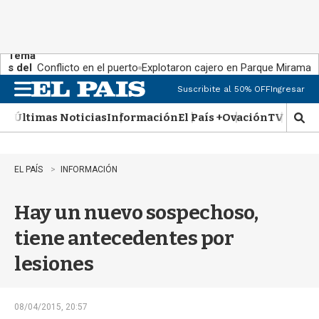
Tema
s del
Conflicto en el puerto
Explotaron cajero en Parque Miramar
día:
Suscribite al 50% OFF
Ingresar
M
e
Últimas Noticias
Información
El País +
Ovación
TV Show
n
M
u
o
s
t
EL PAÍS
INFORMACIÓN
r
a
Hay un nuevo sospechoso,
r
b
tiene antecedentes por
�
s
lesiones
q
u
e
d
08/04/2015, 20:57