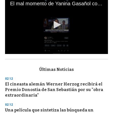
El mal momento de Yanina Gasañol con un hincha argentino en "Subrayado"
0
s
e
c
Últimas Noticias
o
n
02:12
d
El cineasta alemán Werner Herzog recibirá el
s
o
Premio Donostia de San Sebastián por su "obra
f
extraordinaria"
3
3
s
02:12
e
Una película que sintetiza las búsqueda un
c