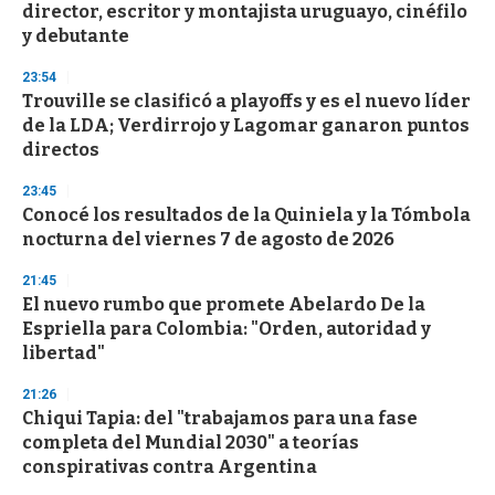
director, escritor y montajista uruguayo, cinéfilo
o
n
y debutante
d
s
23:54
Trouville se clasificó a playoffs y es el nuevo líder
de la LDA; Verdirrojo y Lagomar ganaron puntos
directos
23:45
Conocé los resultados de la Quiniela y la Tómbola
nocturna del viernes 7 de agosto de 2026
21:45
El nuevo rumbo que promete Abelardo De la
Espriella para Colombia: "Orden, autoridad y
libertad"
21:26
Chiqui Tapia: del "trabajamos para una fase
completa del Mundial 2030" a teorías
conspirativas contra Argentina