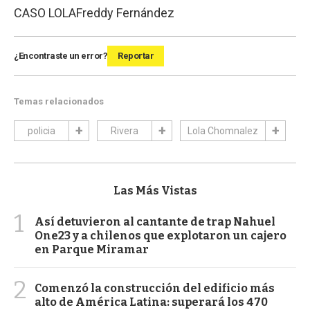
CASO LOLA
Freddy Fernández
¿Encontraste un error?
Reportar
Temas relacionados
policia
Rivera
Lola Chomnalez
Las Más Vistas
1
Así detuvieron al cantante de trap Nahuel
One23 y a chilenos que explotaron un cajero
en Parque Miramar
2
Comenzó la construcción del edificio más
alto de América Latina: superará los 470