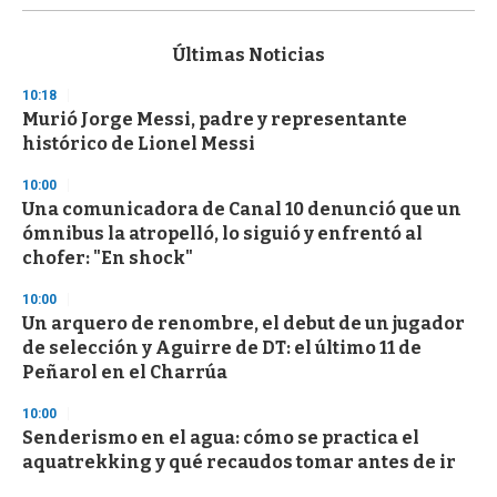
s
e
c
Últimas Noticias
o
n
10:18
d
Murió Jorge Messi, padre y representante
s
o
histórico de Lionel Messi
f
3
10:00
3
s
Una comunicadora de Canal 10 denunció que un
e
ómnibus la atropelló, lo siguió y enfrentó al
c
chofer: "En shock"
o
n
d
10:00
s
Un arquero de renombre, el debut de un jugador
de selección y Aguirre de DT: el último 11 de
Peñarol en el Charrúa
10:00
Senderismo en el agua: cómo se practica el
aquatrekking y qué recaudos tomar antes de ir