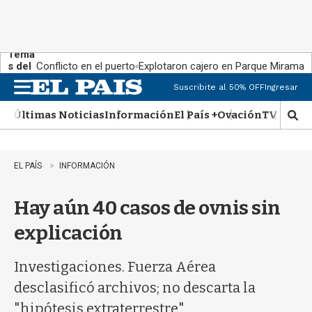
Tema
s del
Conflicto en el puerto
Explotaron cajero en Parque Miramar
día:
Suscribite al 50% OFF
Ingresar
M
e
Últimas Noticias
Información
El País +
Ovación
TV Show
n
M
u
o
s
t
EL PAÍS
INFORMACIÓN
r
a
Hay aún 40 casos de ovnis sin
r
b
explicación
�
s
q
Investigaciones. Fuerza Aérea
u
desclasificó archivos; no descarta la
e
d
"hipótesis extraterrestre"