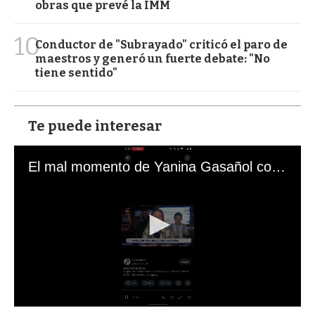
obras que prevé la IMM
10
Conductor de "Subrayado" criticó el paro de
maestros y generó un fuerte debate: "No
tiene sentido"
Te puede interesar
El mal momento de Yanina Gasañol con un hincha argentino en "Subrayado"
0