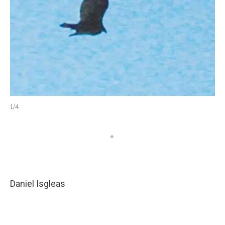
1
/
4
2
/
4
Daniel Isgleas