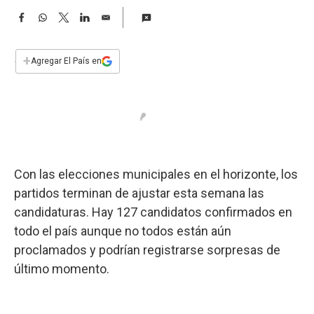
a
F
W
T
L
E
a
h
w
i
m
c
a
i
n
a
e
t
t
k
i
+
Agregar El País en
b
s
t
e
l
o
A
e
d
o
p
r
I
k
p
n
Con las elecciones municipales en el horizonte, los
partidos terminan de ajustar esta semana las
candidaturas. Hay 127 candidatos confirmados en
todo el país aunque no todos están aún
proclamados y podrían registrarse sorpresas de
último momento.