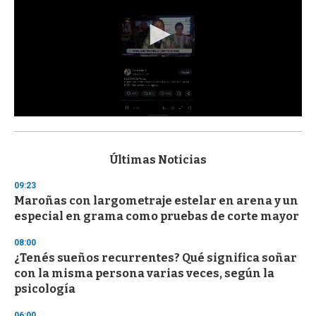
0
s
e
c
Últimas Noticias
o
n
09:23
d
Maroñas con largometraje estelar en arena y un
s
o
especial en grama como pruebas de corte mayor
f
3
08:00
3
s
¿Tenés sueños recurrentes? Qué significa soñar
e
con la misma persona varias veces, según la
c
psicología
o
n
d
06:00