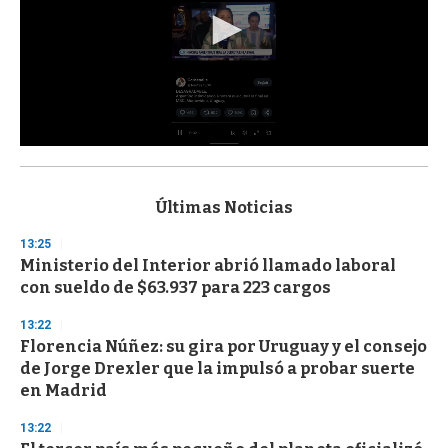
0
s
e
c
Últimas Noticias
o
n
13:25
d
Ministerio del Interior abrió llamado laboral
s
o
con sueldo de $63.937 para 223 cargos
f
3
13:22
3
s
Florencia Núñez: su gira por Uruguay y el consejo
e
de Jorge Drexler que la impulsó a probar suerte
c
en Madrid
o
n
d
13:22
s