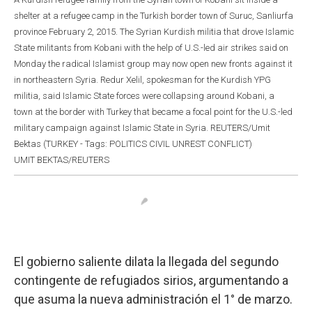
shelter at a refugee camp in the Turkish border town of Suruc, Sanliurfa
province February 2, 2015. The Syrian Kurdish militia that drove Islamic
State militants from Kobani with the help of U.S.-led air strikes said on
Monday the radical Islamist group may now open new fronts against it
in northeastern Syria. Redur Xelil, spokesman for the Kurdish YPG
militia, said Islamic State forces were collapsing around Kobani, a
town at the border with Turkey that became a focal point for the U.S.-led
military campaign against Islamic State in Syria. REUTERS/Umit
Bektas (TURKEY - Tags: POLITICS CIVIL UNREST CONFLICT)
UMIT BEKTAS/REUTERS
El gobierno saliente dilata la llegada del segundo
contingente de refugiados sirios, argumentando a
que asuma la nueva administración el 1° de marzo.