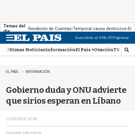
Temas del
Rendición de Cuentas
Temporal causa destrozos
En 
día:
Suscribite al 50% OFF
Ingresar
M
e
Últimas Noticias
Información
El País +
Ovación
TV Show
n
M
u
o
s
t
EL PAÍS
INFORMACIÓN
r
a
Gobierno duda y ONU advierte
r
b
que sirios esperan en Líbano
�
s
q
u
11/02/2015, 07:00
e
d
Compartir esta noticia