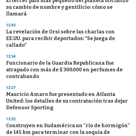
El tercer país más pequeño del planeta oficializó
su cambio de nombre y gentilicio: cómo se
llamará
12:43
La revelación de Orsi sobre las charlas con
EE.UU. para recibir deportados: “Se juega de
callado”
12:34
Funcionario de la Guardia Republicana fue
atrapado con más de $ 300.000 en perfumes de
contrabando
12:27
Mauricio Amaro fue presentado en Atlanta
United: los detalles de su contratación tras dejar
Defensor Sporting
12:22
Construyen en Sudamérica un "río de hormigón"
de 145 km para terminar con la sequía de