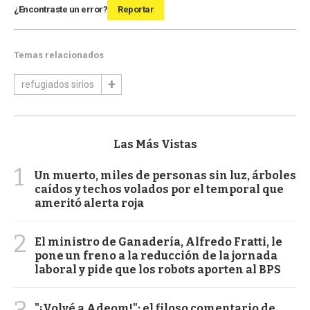
¿Encontraste un error?
Reportar
Temas relacionados
refugiados sirios
Las Más Vistas
1
Un muerto, miles de personas sin luz, árboles
caídos y techos volados por el temporal que
ameritó alerta roja
2
El ministro de Ganadería, Alfredo Fratti, le
pone un freno a la reducción de la jornada
laboral y pide que los robots aporten al BPS
3
"¡Volvé a Adeom!": el filoso comentario de