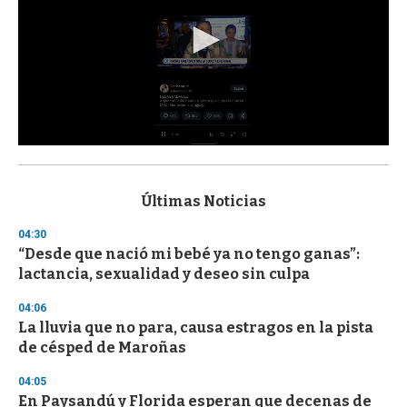
0
s
e
c
Últimas Noticias
o
n
04:30
d
“Desde que nació mi bebé ya no tengo ganas”:
s
o
lactancia, sexualidad y deseo sin culpa
f
3
04:06
3
s
La lluvia que no para, causa estragos en la pista
e
de césped de Maroñas
c
o
04:05
n
d
En Paysandú y Florida esperan que decenas de