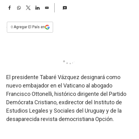
a
F
W
T
L
E
a
h
w
i
m
c
a
i
n
a
e
t
t
k
i
+
Agregar El País en
b
s
t
e
l
o
A
e
d
o
p
r
I
k
p
n
El presidente Tabaré Vázquez designará como
nuevo embajador en el Vaticano al abogado
Francisco Ottonelli, histórico dirigente del Partido
Demócrata Cristiano, exdirector del Instituto de
Estudios Legales y Sociales del Uruguay y de la
desaparecida revista democristiana Opción.