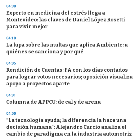
o
04:30
n
d
Experto en medicina del estrés llega a
s
Montevideo: las claves de Daniel López Rosetti
para vivir mejor
04:10
La lupa sobre las multas que aplica Ambiente: a
quiénes se sanciona y por qué
04:05
Rendición de Cuentas: FA con los días contados
para lograr votos necesarios; oposición visualiza
apoyo a proyectos aparte
04:01
Columna de APPCU: de cal y de arena
04:00
“La tecnología ayuda; la diferencia la hace una
decisión humana”: Alejandro Curcio analiza el
cambio de paradigma en la industria automotriz