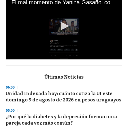
El mal momento de Yanina Gasañol con un hincha argentino en "Subrayado"
0
s
e
c
Últimas Noticias
o
n
06:00
d
Unidad Indexada hoy: cuánto cotiza la UI este
s
o
domingo 9 de agosto de 2026 en pesos uruguayos
f
3
05:00
3
s
¿Por qué la diabetes y la depresión forman una
e
pareja cada vez más común?
c