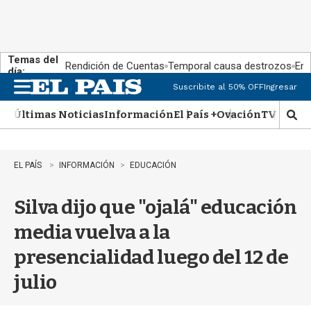
Temas del
Rendición de Cuentas
Temporal causa destrozos
En 
día:
Suscribite al 50% OFF
Ingresar
M
e
Últimas Noticias
Información
El País +
Ovación
TV Show
n
M
u
o
s
t
EL PAÍS
INFORMACIÓN
EDUCACIÓN
r
a
Silva dijo que "ojalá" educación
r
b
media vuelva a la
�
s
presencialidad luego del 12 de
q
u
julio
e
d