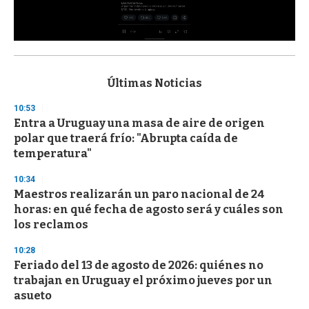
0
s
e
c
Últimas Noticias
o
n
10:53
d
Entra a Uruguay una masa de aire de origen
s
o
polar que traerá frío: "Abrupta caída de
f
temperatura"
3
3
s
10:34
e
Maestros realizarán un paro nacional de 24
c
horas: en qué fecha de agosto será y cuáles son
o
n
los reclamos
d
s
10:28
Feriado del 13 de agosto de 2026: quiénes no
trabajan en Uruguay el próximo jueves por un
asueto