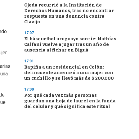
Ojeda recurrió a la Institución de
Derechos Humanos, tras no encontrar
respuesta en una denuncia contra
Clavijo
ando
17:07
El básquetbol uruguayo sonríe: Mathías
Calfani vuelve a jugar tras un año de
ausencia al fichar en Biguá
jer.
17:01
varias
Rapiña a un residencial en Colón:
delincuente amenazó a una mujer con
 una
un cuchillo y se llevó más de $ 200.000
17:00
 de
Por qué cada vez más personas
guardan una hoja de laurel en la funda
que
del celular y qué significa este ritual