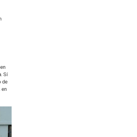
n
ien
. Sí
o de
a en