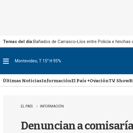
Temas del día:
Bañados de Carrasco
Líos entre Policía e hinchas
Montevideo, T 15° H 95%
M
e
n
u
Últimas Noticias
Información
El País +
Ovación
TV Show
B
EL PAÍS
INFORMACIÓN
Denuncian a comisaría 