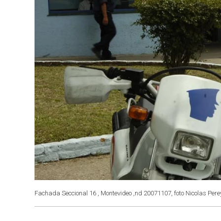
Fachada Seccional 16 , Montevideo ,nd 20071107, foto Nicolas Perey