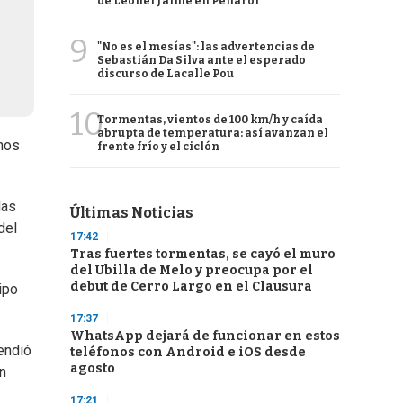
de Leonel Jaime en Peñarol
9
"No es el mesías": las advertencias de
Sebastián Da Silva ante el esperado
discurso de Lacalle Pou
10
Tormentas, vientos de 100 km/h y caída
abrupta de temperatura: así avanzan el
nos
frente frío y el ciclón
las
Últimas Noticias
del
17:42
Tras fuertes tormentas, se cayó el muro
del Ubilla de Melo y preocupa por el
debut de Cerro Largo en el Clausura
ipo
17:37
WhatsApp dejará de funcionar en estos
endió
teléfonos con Android e iOS desde
agosto
ón
17:21