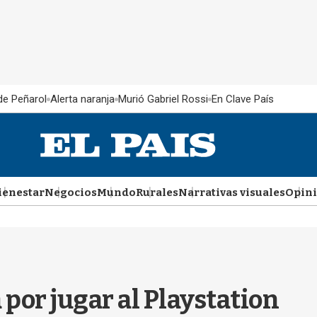
 de Peñarol
Alerta naranja
Murió Gabriel Rossi
En Clave País
ienestar
Negocios
Mundo
Rurales
Narrativas visuales
Opin
por jugar al Playstation