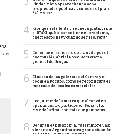
3
Ciudad Vieja aprovechando ocho
propiedades públicas: ¿cómo es el plan
del MVOT?
4
¿Por qué está lenta o se cae la plataforma
e-BROU, qué alcance tiene el problema,
qué riesgos hay y cuándo se resolverá?
zada
5
Cómo fue el siniestro de tránsito por el
a ser
que murió Gabriel Rossi, secretario
general de Drogas
l
6
El ocaso de las galerías del Centro y el
boom en Pocitos: cómo se reconfigura el
mercado de locales comerciales
7
Leo Jaime: de la marca que alcanzó en
apenas cuatro partidos en Peñarol al
MVP de la final con más que gambetas
8
De “gran exhibición” al “deslumbre”: así
vieron en Argentina otra gran actuación