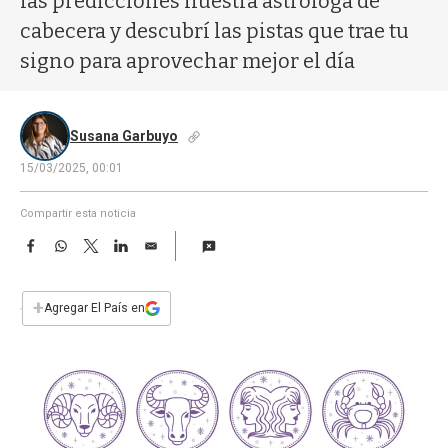
las predicciones nuestra astróloga de
a
cabecera y descubrí las pistas que trae tu
signo para aprovechar mejor el día
Susana Garbuyo
15/03/2025, 00:01
Compartir esta noticia
F
W
T
L
E
a
h
w
i
m
c
a
i
n
a
e
t
t
k
i
+
Agregar El País en
b
s
t
e
l
o
A
e
d
o
p
r
I
k
p
n