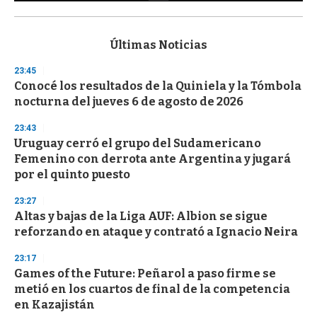
0
s
e
c
Últimas Noticias
o
n
23:45
d
Conocé los resultados de la Quiniela y la Tómbola
s
o
nocturna del jueves 6 de agosto de 2026
f
3
23:43
3
s
Uruguay cerró el grupo del Sudamericano
e
Femenino con derrota ante Argentina y jugará
c
por el quinto puesto
o
n
d
23:27
s
Altas y bajas de la Liga AUF: Albion se sigue
reforzando en ataque y contrató a Ignacio Neira
23:17
Games of the Future: Peñarol a paso firme se
metió en los cuartos de final de la competencia
en Kazajistán