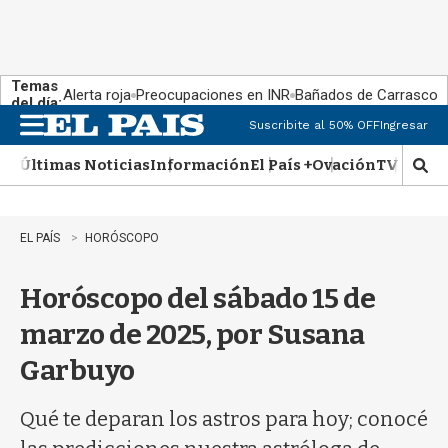
Temas
Alerta roja
Preocupaciones en INR
Bañados de Carrasco
del día:
Suscribite al 50% OFF
Ingresar
M
e
Últimas Noticias
Información
El País +
Ovación
TV Show
n
M
u
o
s
t
EL PAÍS
HORÓSCOPO
r
a
Horóscopo del sábado 15 de
r
b
marzo de 2025, por Susana
�
s
Garbuyo
q
u
e
Qué te deparan los astros para hoy; conocé
d