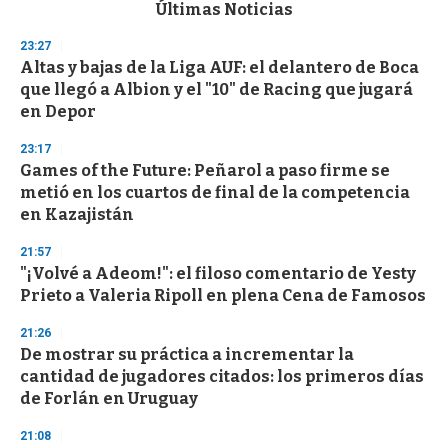
c
Últimas Noticias
o
n
23:27
d
Altas y bajas de la Liga AUF: el delantero de Boca
s
o
que llegó a Albion y el "10" de Racing que jugará
f
en Depor
3
3
s
23:17
e
Games of the Future: Peñarol a paso firme se
c
metió en los cuartos de final de la competencia
o
n
en Kazajistán
d
s
21:57
"¡Volvé a Adeom!": el filoso comentario de Yesty
Prieto a Valeria Ripoll en plena Cena de Famosos
21:26
De mostrar su práctica a incrementar la
cantidad de jugadores citados: los primeros días
de Forlán en Uruguay
21:08