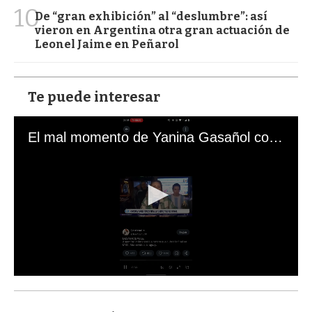
10
De “gran exhibición” al “deslumbre”: así
vieron en Argentina otra gran actuación de
Leonel Jaime en Peñarol
Te puede interesar
El mal momento de Yanina Gasañol con un hincha argentino en "Subrayado"
0
s
e