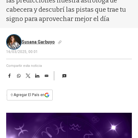
las predicciones nuestra astróloga de
a
cabecera y descubrí las pistas que trae tu
signo para aprovechar mejor el día
Susana Garbuyo
16/03/2025, 00:01
Compartir esta noticia
F
W
T
L
E
a
h
w
i
m
c
a
i
n
a
e
t
t
k
i
+
Agregar El País en
b
s
t
e
l
o
A
e
d
o
p
r
I
k
p
n