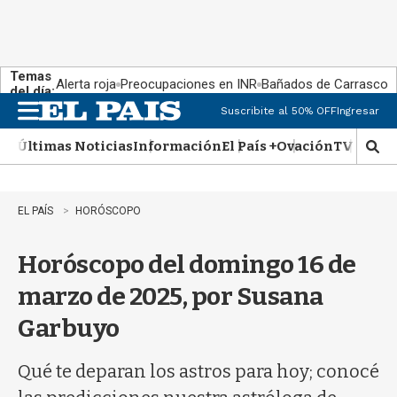
Temas
Alerta roja
Preocupaciones en INR
Bañados de Carrasco
del día:
Suscribite al 50% OFF
Ingresar
M
e
Últimas Noticias
Información
El País +
Ovación
TV Show
n
M
u
o
s
t
EL PAÍS
HORÓSCOPO
r
a
Horóscopo del domingo 16 de
r
b
marzo de 2025, por Susana
�
s
Garbuyo
q
u
e
Qué te deparan los astros para hoy; conocé
d