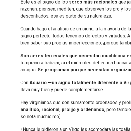
Este es el signo de los
seres más racionales
que ja
razonen, piensen, mediten, que observen los pro y los 
desconfiados, ésa es parte de su naturaleza.
Cuando hago el análisis de un signo, a la mayoría de l
signo perfecto: todos tenemos defectos y virtudes. A
bien saber sus propias imperfecciones, ¡porque tambié
Son seres terrenales que necesitan muchísima es
temprano a trabajar, si el miércoles deben ir a buscar 
amigos.
Se programan porque necesitan organiza
Con
Acuario —un signo totalmente diferente a Vi
lleva muy bien y puede complementarse.
Hay virginianos que son sumamente ordenados y prolij
analítico, racional, prolijo y ordenando
, pero tambié
se nota muchísimo).
¿Nunca le pidieron a un Virgo les acomodara las toall