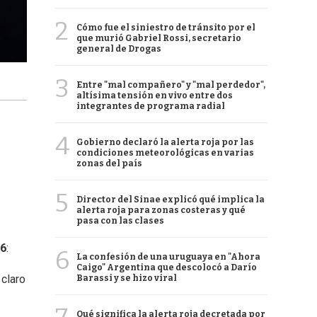
2
Cómo fue el siniestro de tránsito por el
que murió Gabriel Rossi, secretario
general de Drogas
3
Entre "mal compañero" y "mal perdedor",
altísima tensión en vivo entre dos
integrantes de programa radial
4
Gobierno declaró la alerta roja por las
condiciones meteorológicas en varias
zonas del país
5
Director del Sinae explicó qué implica la
alerta roja para zonas costeras y qué
pasa con las clases
26
:
6
La confesión de una uruguaya en "Ahora
Caigo" Argentina que descolocó a Darío
claro
Barassi y se hizo viral
Qué significa la alerta roja decretada por