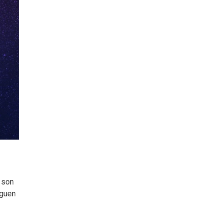
 son
iguen