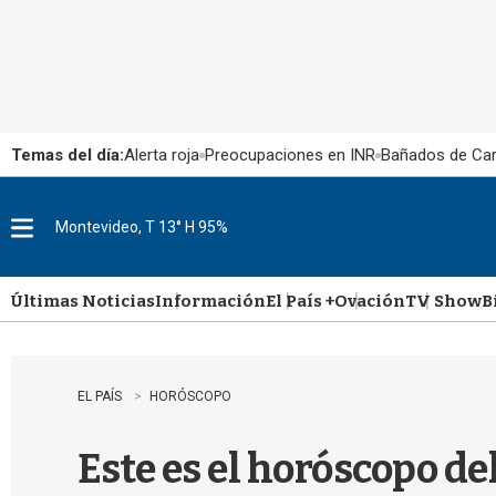
Temas del día:
Alerta roja
Preocupaciones en INR
Bañados de Ca
Montevideo, T 13° H 95%
M
e
n
u
Últimas Noticias
Información
El País +
Ovación
TV Show
B
EL PAÍS
HORÓSCOPO
Este es el horóscopo de