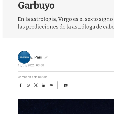
Garbuyo
En la astrología, Virgo es el sexto sign
las predicciones de la astróloga de cabe
El País
18/05/2026, 03:00
Compartir esta noticia
F
W
T
L
E
a
h
w
i
m
c
a
i
n
a
e
t
t
k
i
b
s
t
e
l
o
A
e
d