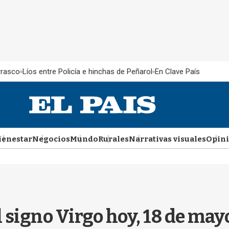
rrasco
Líos entre Policía e hinchas de Peñarol
En Clave País
ienestar
Negocios
Mundo
Rurales
Narrativas visuales
Opin
l signo Virgo hoy, 18 de ma