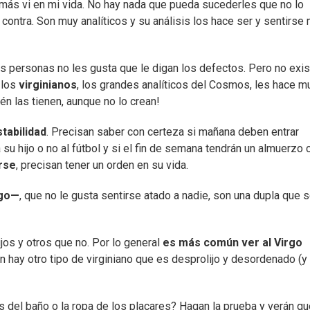
más vi en mi vida. No hay nada que pueda sucederles que no lo
contra. Son muy analíticos y su análisis los hace ser y sentirse
as personas no les gusta que le digan los defectos. Pero no exis
 los
virginianos
, los grandes analíticos del Cosmos, les hace m
n las tienen, aunque no lo crean!
tabilidad
. Precisan saber con certeza si mañana deben entrar
a su hijo o no al fútbol y si el fin de semana tendrán un almuerzo 
rse
, precisan tener un orden en su vida.
rgo—
, que no le gusta sentirse atado a nadie, son una dupla que 
os y otros que no. Por lo general
es más común ver al Virgo
n hay otro tipo de virginiano que es desprolijo y desordenado (y
as del baño o la ropa de los placares? Hagan la prueba y verán q