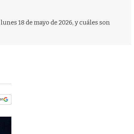
s
q
u
e
e lunes 18 de mayo de 2026, y cuáles son
d
a
 en