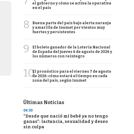
7
el gobierno y cómo se activa la operativa
en el país
8
Buena parte del país bajo alerta naranja
y amarilla de Inumet por vientos muy
fuertes y persistentes
9
El boleto ganador de la Lotería Nacional
de España del jueves 6 de agosto de 2026 y
los números con reintegro
10
El pronóstico para el viernes 7 de agosto
de 2026: cómo estará el tiempo en cada
zona del país, según Inumet
Últimas Noticias
04:30
“Desde que nació mi bebé ya no tengo
ganas”: lactancia, sexualidad y deseo
sin culpa