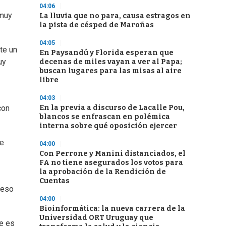
04:06
 muy
La lluvia que no para, causa estragos en
la pista de césped de Maroñas
04:05
te un
En Paysandú y Florida esperan que
uy
decenas de miles vayan a ver al Papa;
buscan lugares para las misas al aire
libre
04:03
En la previa a discurso de Lacalle Pou,
con
blancos se enfrascan en polémica
interna sobre qué oposición ejercer
se
04:00
Con Perrone y Manini distanciados, el
FA no tiene asegurados los votos para
la aprobación de la Rendición de
Cuentas
 eso
04:00
Bioinformática: la nueva carrera de la
Universidad ORT Uruguay que
ue es