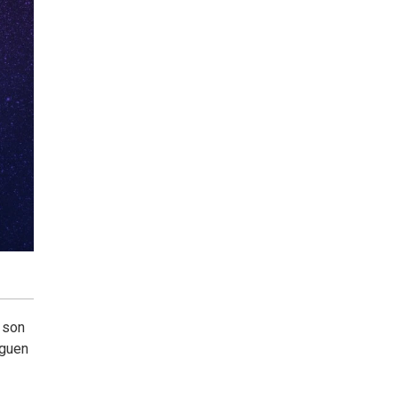
 son
iguen