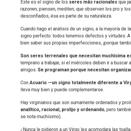
Este es el signo de los
seres más racionales
que ja
razonen, piensen, mediten, que observen los pro y los 
desconfiados, ésa es parte de su naturaleza.
Cuando hago el análisis de un signo, a la mayoría de l
signo perfecto: todos tenemos defectos y virtudes. A
bien saber sus propias imperfecciones, ¡porque tambié
Son seres terrenales que necesitan muchísima es
temprano a trabajar, si el miércoles deben ir a buscar 
amigos.
Se programan porque necesitan organiza
Con
Acuario —un signo totalmente diferente a Vi
lleva muy bien y puede complementarse.
Hay virginianos que son sumamente ordenados y prolij
analítico, racional, prolijo y ordenando
, pero tambié
se nota muchísimo).
¿Nunca le pidieron a un Virgo les acomodara las toall