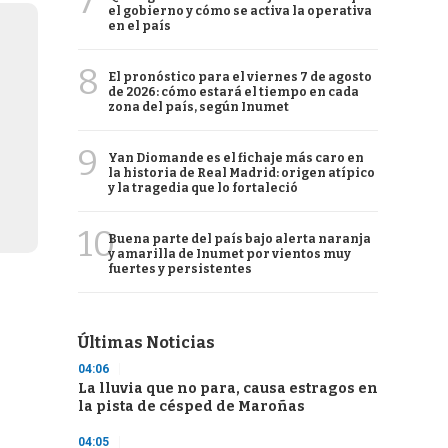
7
el gobierno y cómo se activa la operativa
en el país
8
El pronóstico para el viernes 7 de agosto
de 2026: cómo estará el tiempo en cada
zona del país, según Inumet
9
Yan Diomande es el fichaje más caro en
la historia de Real Madrid: origen atípico
y la tragedia que lo fortaleció
10
Buena parte del país bajo alerta naranja
y amarilla de Inumet por vientos muy
fuertes y persistentes
Últimas Noticias
04:06
La lluvia que no para, causa estragos en
la pista de césped de Maroñas
04:05