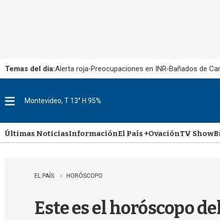
Temas del día:
Alerta roja
Preocupaciones en INR
Bañados de Ca
Montevideo, T 13° H 95%
M
e
n
u
Últimas Noticias
Información
El País +
Ovación
TV Show
B
EL PAÍS
HORÓSCOPO
Este es el horóscopo de