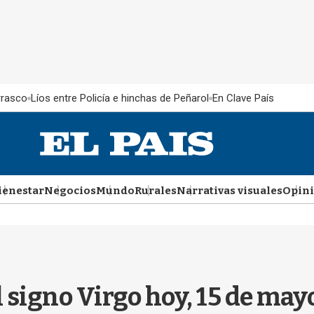
rrasco
Líos entre Policía e hinchas de Peñarol
En Clave País
ienestar
Negocios
Mundo
Rurales
Narrativas visuales
Opin
l signo Virgo hoy, 15 de ma