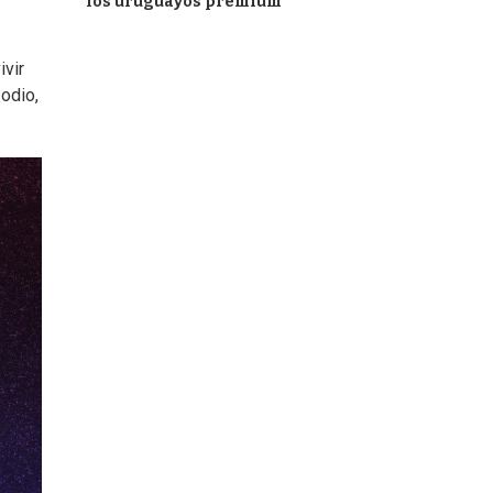
los uruguayos premium
ivir
odio,