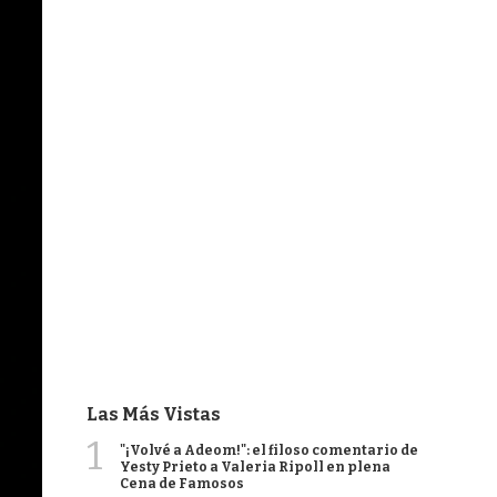
Las Más Vistas
1
"¡Volvé a Adeom!": el filoso comentario de
Yesty Prieto a Valeria Ripoll en plena
Cena de Famosos