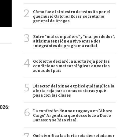
2
Cómo fue el siniestro de tránsito por el
que murió Gabriel Rossi, secretario
general de Drogas
3
Entre "mal compañero" y "mal perdedor",
altísima tensión en vivo entre dos
integrantes de programa radial
4
Gobierno declaró la alerta roja por las
condiciones meteorológicas en varias
zonas del país
5
Director del Sinae explicó qué implica la
alerta roja para zonas costeras y qué
pasa con las clases
2026
:
6
La confesión de una uruguaya en "Ahora
Caigo" Argentina que descolocó a Darío
Barassi y se hizo viral
Qué significa la alerta roja decretada por