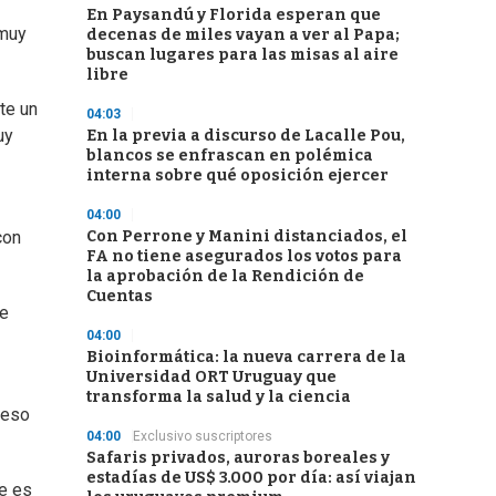
En Paysandú y Florida esperan que
 muy
decenas de miles vayan a ver al Papa;
buscan lugares para las misas al aire
libre
te un
04:03
uy
En la previa a discurso de Lacalle Pou,
blancos se enfrascan en polémica
interna sobre qué oposición ejercer
04:00
Con Perrone y Manini distanciados, el
con
FA no tiene asegurados los votos para
la aprobación de la Rendición de
Cuentas
se
04:00
Bioinformática: la nueva carrera de la
Universidad ORT Uruguay que
transforma la salud y la ciencia
 eso
04:00
Exclusivo suscriptores
Safaris privados, auroras boreales y
estadías de US$ 3.000 por día: así viajan
ue es