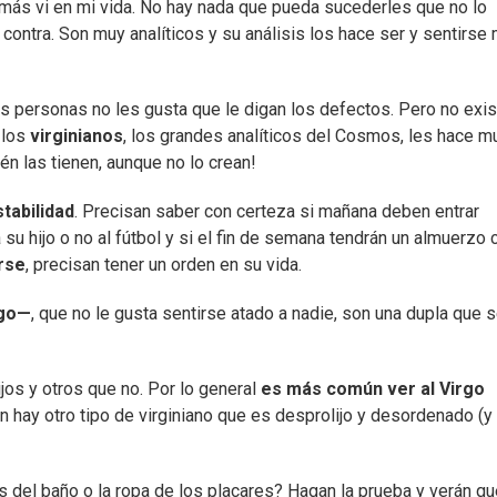
más vi en mi vida. No hay nada que pueda sucederles que no lo
contra. Son muy analíticos y su análisis los hace ser y sentirse
as personas no les gusta que le digan los defectos. Pero no exis
 los
virginianos
, los grandes analíticos del Cosmos, les hace m
n las tienen, aunque no lo crean!
tabilidad
. Precisan saber con certeza si mañana deben entrar
a su hijo o no al fútbol y si el fin de semana tendrán un almuerzo 
rse
, precisan tener un orden en su vida.
rgo—
, que no le gusta sentirse atado a nadie, son una dupla que 
os y otros que no. Por lo general
es más común ver al Virgo
n hay otro tipo de virginiano que es desprolijo y desordenado (y
as del baño o la ropa de los placares? Hagan la prueba y verán q