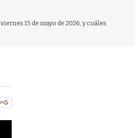
s
q
u
e
e viernes 15 de mayo de 2026, y cuáles
d
a
 en