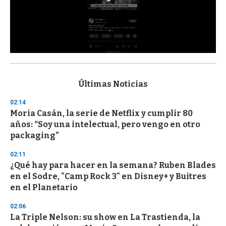
0
s
e
c
Últimas Noticias
o
n
02:14
d
Moria Casán, la serie de Netflix y cumplir 80
s
o
años: “Soy una intelectual, pero vengo en otro
f
packaging”
3
3
s
02:11
e
¿Qué hay para hacer en la semana? Ruben Blades
c
en el Sodre, "Camp Rock 3" en Disney+ y Buitres
o
n
en el Planetario
d
s
02:06
La Triple Nelson: su show en La Trastienda, la