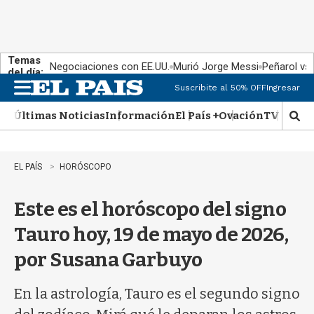
Temas
Negociaciones con EE.UU.
Murió Jorge Messi
Peñarol vs
del día:
Suscribite al 50% OFF
Ingresar
M
e
Últimas Noticias
Información
El País +
Ovación
TV Show
n
M
u
o
s
t
EL PAÍS
HORÓSCOPO
r
a
Este es el horóscopo del signo
r
b
Tauro hoy, 19 de mayo de 2026,
�
s
por Susana Garbuyo
q
u
e
En la astrología, Tauro es el segundo signo
d