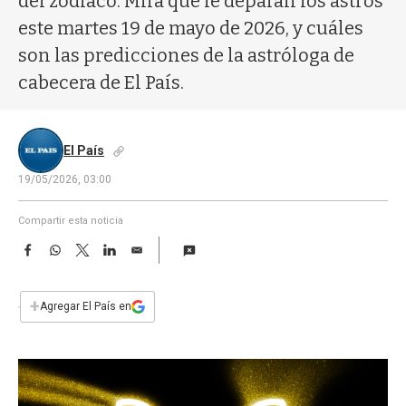
del zodíaco. Mirá qué le deparan los astros
a
este martes 19 de mayo de 2026, y cuáles
son las predicciones de la astróloga de
cabecera de El País.
El País
19/05/2026, 03:00
Compartir esta noticia
F
W
T
L
E
a
h
w
i
m
c
a
i
n
a
e
t
t
k
i
+
Agregar El País en
b
s
t
e
l
o
A
e
d
o
p
r
I
k
p
n