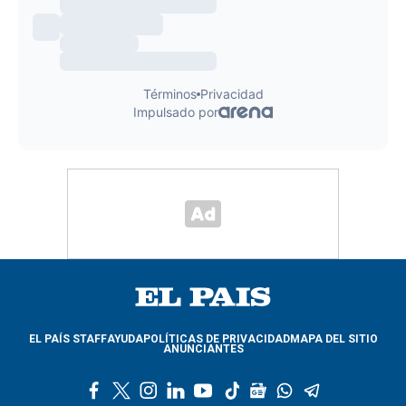
EL PAÍS STAFF
AYUDA
POLÍTICAS DE PRIVACIDAD
MAPA DEL SITIO
ANUNCIANTES
f
t
i
l
y
t
g
w
t