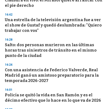
Clausura en vivo: el Mirasol quiere arrancar con
f
el pie derecho
3
3
s
16:42
e
Una estrella de la televisión argentina fue a ver
c
el show de Gustaf y quedó deslumbrada: "Quiero
o
n
trabajar con vos"
d
s
16:28
Salto: dos personas murieron en las últimas
horas tras siniestros de tránsito en el mismo
punto de la ciudad
16:24
Con una asistencia de Federico Valverde, Real
Madrid ganó un amistoso preparatorio para la
temporada 2026-2027
16:01
Policía se quitó la vida en San Ramón y es el
décimo efectivo que lo hace en lo que va de 2026