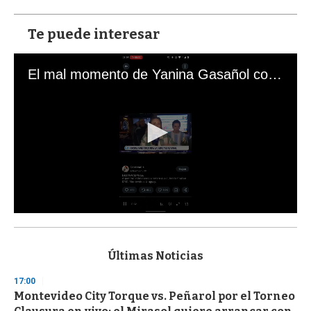
Te puede interesar
El mal momento de Yanina Gasañol con un hincha argentino en "Subrayado"
0
s
e
c
Últimas Noticias
o
n
17:00
d
Montevideo City Torque vs. Peñarol por el Torneo
s
o