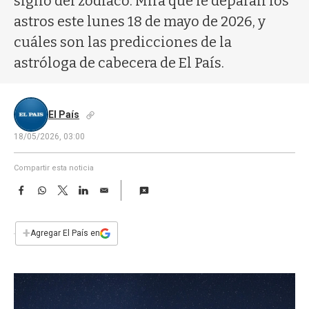
signo del zodíaco. Mirá qué le deparan los
a
astros este lunes 18 de mayo de 2026, y
cuáles son las predicciones de la
astróloga de cabecera de El País.
El País
18/05/2026, 03:00
Compartir esta noticia
F
W
T
L
E
a
h
w
i
m
c
a
i
n
a
e
t
t
k
i
+
Agregar El País en
b
s
t
e
l
o
A
e
d
o
p
r
I
k
p
n