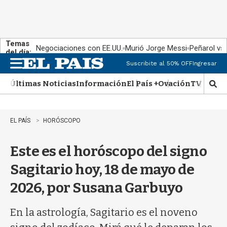
Temas
Negociaciones con EE.UU.
Murió Jorge Messi
Peñarol vs
del día:
Suscribite al 50% OFF
Ingresar
M
e
Últimas Noticias
Información
El País +
Ovación
TV Show
n
M
u
o
s
t
EL PAÍS
HORÓSCOPO
r
a
Este es el horóscopo del signo
r
b
Sagitario hoy, 18 de mayo de
�
s
2026, por Susana Garbuyo
q
u
e
En la astrología, Sagitario es el noveno
d