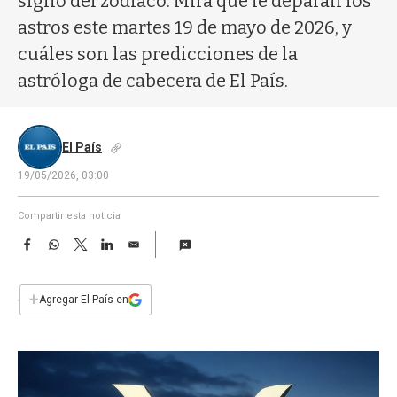
signo del zodíaco. Mirá qué le deparan los
a
astros este martes 19 de mayo de 2026, y
cuáles son las predicciones de la
astróloga de cabecera de El País.
El País
19/05/2026, 03:00
Compartir esta noticia
F
W
T
L
E
a
h
w
i
m
c
a
i
n
a
e
t
t
k
i
+
Agregar El País en
b
s
t
e
l
o
A
e
d
o
p
r
I
k
p
n