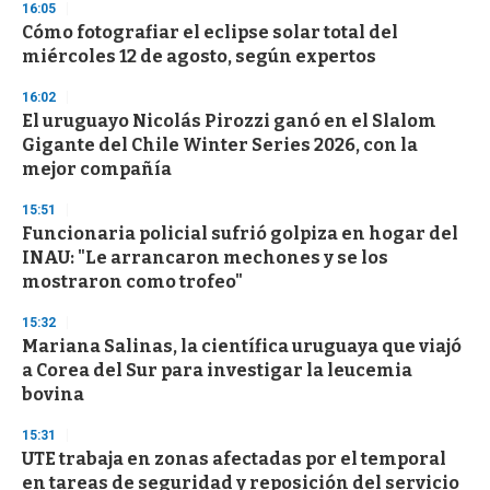
16:05
d
Cómo fotografiar el eclipse solar total del
s
o
miércoles 12 de agosto, según expertos
f
3
16:02
3
s
El uruguayo Nicolás Pirozzi ganó en el Slalom
e
Gigante del Chile Winter Series 2026, con la
c
mejor compañía
o
n
d
15:51
s
Funcionaria policial sufrió golpiza en hogar del
INAU: "Le arrancaron mechones y se los
mostraron como trofeo"
15:32
Mariana Salinas, la científica uruguaya que viajó
a Corea del Sur para investigar la leucemia
bovina
15:31
UTE trabaja en zonas afectadas por el temporal
en tareas de seguridad y reposición del servicio