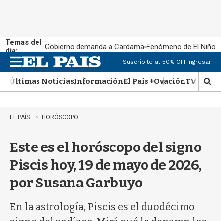
Temas del
Gobierno demanda a Cardama
Fenómeno de El Niño
día:
Suscribite al 50% OFF
Ingresar
M
e
Últimas Noticias
Información
El País +
Ovación
TV Show
n
M
u
o
s
t
EL PAÍS
HORÓSCOPO
r
a
Este es el horóscopo del signo
r
b
Piscis hoy, 19 de mayo de 2026,
�
s
por Susana Garbuyo
q
u
e
En la astrología, Piscis es el duodécimo
d