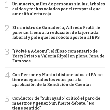
1
Un muerto, miles de personas sin luz, árboles
caídos y techos volados por el temporal que
ameritó alerta roja
2
El ministro de Ganadería, Alfredo Fratti, le
pone un freno a la reducción de la jornada
laboral y pide que los robots aporten al BPS
3
"¡Volvé a Adeom!": el filoso comentario de
Yesty Prieto a Valeria Ripoll en plena Cena de
Famosos
4
Con Perrone y Manini distanciados, el FA no
tiene asegurados los votos para la
aprobación de la Rendición de Cuentas
5
Conductor de "Subrayado" criticó el paro de
maestros y generó un fuerte debate: "No
tiene sentido"