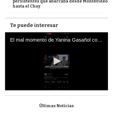
persistentes que abarcaba desde Montevideo
hasta el Chuy
Te puede interesar
El mal momento de Yanina Gasañol con un hincha argentino en "Subrayado"
0
s
e
c
Últimas Noticias
o
n