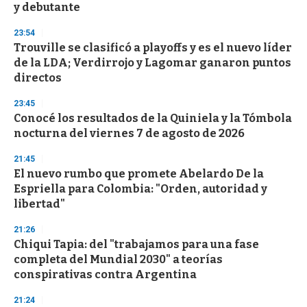
n
y debutante
d
s
23:54
Trouville se clasificó a playoffs y es el nuevo líder
de la LDA; Verdirrojo y Lagomar ganaron puntos
directos
23:45
Conocé los resultados de la Quiniela y la Tómbola
nocturna del viernes 7 de agosto de 2026
21:45
El nuevo rumbo que promete Abelardo De la
Espriella para Colombia: "Orden, autoridad y
libertad"
21:26
Chiqui Tapia: del "trabajamos para una fase
completa del Mundial 2030" a teorías
conspirativas contra Argentina
21:24