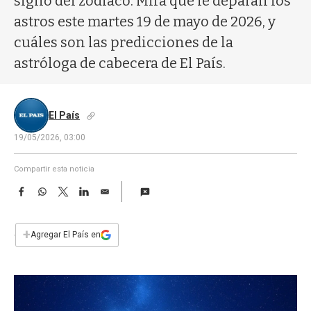
signo del zodíaco. Mirá qué le deparan los
a
astros este martes 19 de mayo de 2026, y
cuáles son las predicciones de la
astróloga de cabecera de El País.
El País
19/05/2026, 03:00
Compartir esta noticia
F
W
T
L
E
a
h
w
i
m
c
a
i
n
a
e
t
t
k
i
+
Agregar El País en
b
s
t
e
l
o
A
e
d
o
p
r
I
k
p
n