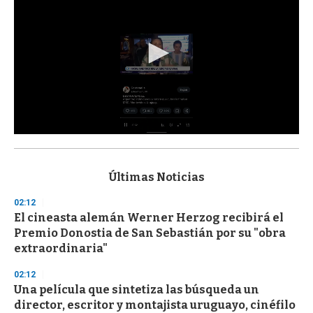
0
s
e
c
Últimas Noticias
o
n
02:12
d
El cineasta alemán Werner Herzog recibirá el
s
o
Premio Donostia de San Sebastián por su "obra
f
extraordinaria"
3
3
s
02:12
e
Una película que sintetiza las búsqueda un
c
director, escritor y montajista uruguayo, cinéfilo
o