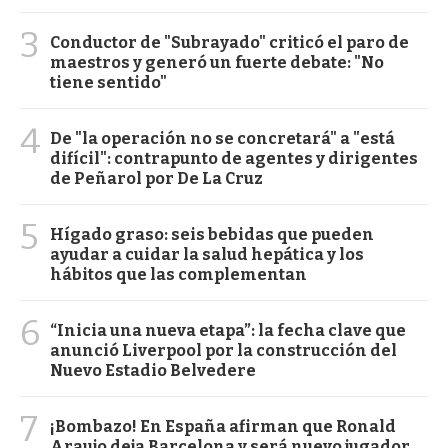
3
Conductor de "Subrayado" criticó el paro de
maestros y generó un fuerte debate: "No
tiene sentido"
4
De "la operación no se concretará" a "está
difícil": contrapunto de agentes y dirigentes
de Peñarol por De La Cruz
5
Hígado graso: seis bebidas que pueden
ayudar a cuidar la salud hepática y los
hábitos que las complementan
6
“Inicia una nueva etapa”: la fecha clave que
anunció Liverpool por la construcción del
Nuevo Estadio Belvedere
7
¡Bombazo! En España afirman que Ronald
Araujo deja Barcelona y será nuevo jugador