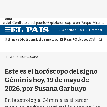
Tema
s del
Conflicto en el puerto
Explotaron cajero en Parque Miramar
día:
Suscribite al 50% OFF
Ingresar
M
e
Últimas Noticias
Información
El País +
Ovación
TV Show
n
M
u
o
s
t
EL PAÍS
HORÓSCOPO
r
a
Este es el horóscopo del signo
r
b
Géminis hoy, 19 de mayo de
�
s
2026, por Susana Garbuyo
q
u
e
En la astrología, Géminis es el tercer
d