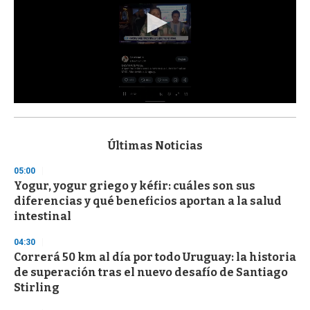
0
s
e
c
Últimas Noticias
o
n
05:00
d
Yogur, yogur griego y kéfir: cuáles son sus
s
o
diferencias y qué beneficios aportan a la salud
f
intestinal
3
3
s
04:30
e
Correrá 50 km al día por todo Uruguay: la historia
c
de superación tras el nuevo desafío de Santiago
o
n
Stirling
d
s