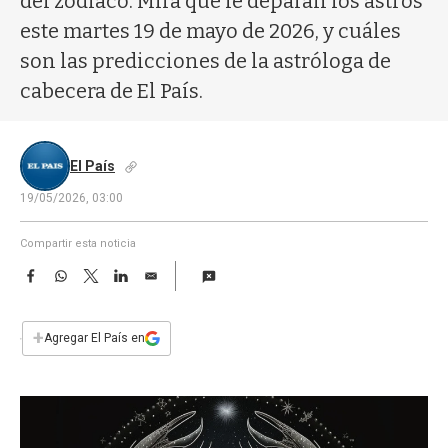
del zodíaco. Mirá qué le deparan los astros
a
este martes 19 de mayo de 2026, y cuáles
son las predicciones de la astróloga de
cabecera de El País.
El País
19/05/2026, 03:00
Compartir esta noticia
F
W
T
L
E
a
h
w
i
m
c
a
i
n
a
e
t
t
k
i
+
Agregar El País en
b
s
t
e
l
o
A
e
d
o
p
r
I
k
p
n