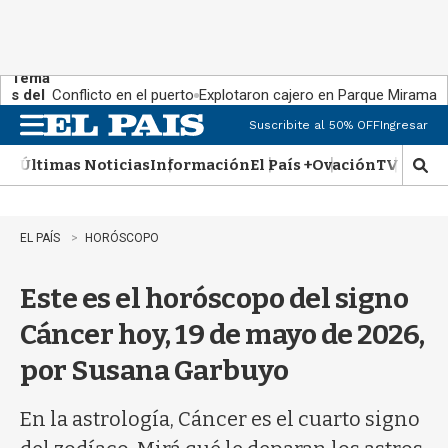
Tema
s del
Conflicto en el puerto
Explotaron cajero en Parque Miramar
día:
Suscribite al 50% OFF
Ingresar
M
e
Últimas Noticias
Información
El País +
Ovación
TV Show
n
M
u
o
s
t
EL PAÍS
HORÓSCOPO
r
a
Este es el horóscopo del signo
r
b
Cáncer hoy, 19 de mayo de 2026,
�
s
por Susana Garbuyo
q
u
e
En la astrología, Cáncer es el cuarto signo
d