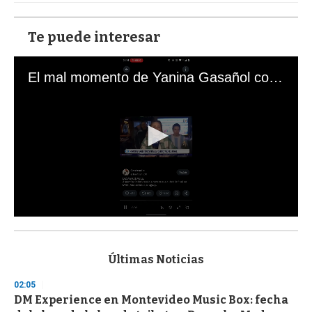
Te puede interesar
El mal momento de Yanina Gasañol con un hincha argentino en "Subrayado"
0
s
e
c
Últimas Noticias
o
n
02:05
d
DM Experience en Montevideo Music Box: fecha
s
o