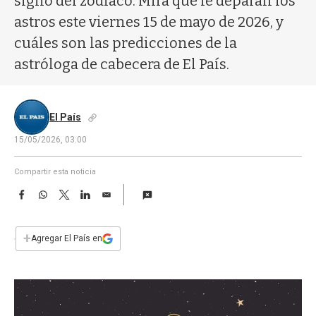
signo del zodíaco. Mirá qué le deparan los
a
astros este viernes 15 de mayo de 2026, y
cuáles son las predicciones de la
astróloga de cabecera de El País.
El País
15/05/2026, 03:00
Compartir esta noticia
F
W
T
L
E
a
h
w
i
m
c
a
i
n
a
e
t
t
k
i
+
Agregar El País en
b
s
t
e
l
o
A
e
d
o
p
r
I
k
p
n