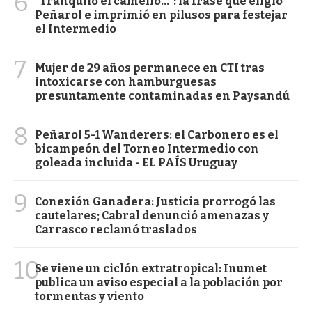
6
"Tranquilo el camello...": la frase que eligió
Peñarol e imprimió en pilusos para festejar
el Intermedio
7
Mujer de 29 años permanece en CTI tras
intoxicarse con hamburguesas
presuntamente contaminadas en Paysandú
8
Peñarol 5-1 Wanderers: el Carbonero es el
bicampeón del Torneo Intermedio con
goleada incluida - EL PAÍS Uruguay
9
Conexión Ganadera: Justicia prorrogó las
cautelares; Cabral denunció amenazas y
Carrasco reclamó traslados
10
Se viene un ciclón extratropical: Inumet
publica un aviso especial a la población por
tormentas y viento