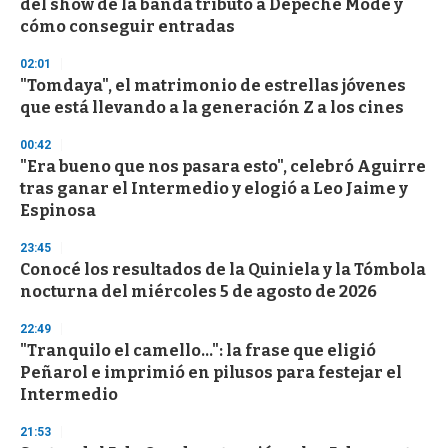
del show de la banda tributo a Depeche Mode y
f
cómo conseguir entradas
3
3
s
02:01
e
"Tomdaya", el matrimonio de estrellas jóvenes
c
que está llevando a la generación Z a los cines
o
n
d
00:42
s
"Era bueno que nos pasara esto", celebró Aguirre
tras ganar el Intermedio y elogió a Leo Jaime y
Espinosa
23:45
Conocé los resultados de la Quiniela y la Tómbola
nocturna del miércoles 5 de agosto de 2026
22:49
"Tranquilo el camello...": la frase que eligió
Peñarol e imprimió en pilusos para festejar el
Intermedio
21:53