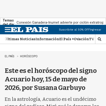
Temas
Conexión Ganadera
Inumet advierte por ciclón extratropi
del día:
Suscribite al 50% OFF
Ingresar
M
e
Últimas Noticias
Información
El País +
Ovación
TV Show
n
M
u
o
s
t
EL PAÍS
HORÓSCOPO
r
a
Este es el horóscopo del signo
r
b
Acuario hoy, 15 de mayo de
�
s
2026, por Susana Garbuyo
q
u
e
En la astrología, Acuario es el undécimo
d