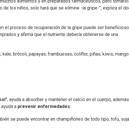
n muchos alimentos y en preparados farmacéuticos, pero tomarlo
e los niños, solo hará que se elimine -la gripe-”, explica el do
n el proceso de recuperación de la gripe puede ser beneficioso
rados y afirma que el nutriente debería obtenerse de una
kale, brócoli, papayas, frambuesas, coliflor, piñas, kiwis, mango
sol"
, ayuda a absorber y mantener el calcio en el cuerpo, ademá
e ayuda a
prevenir enfermedades
.
mbién se puede encontrar en champiñones de todo tipo, tofu, soja