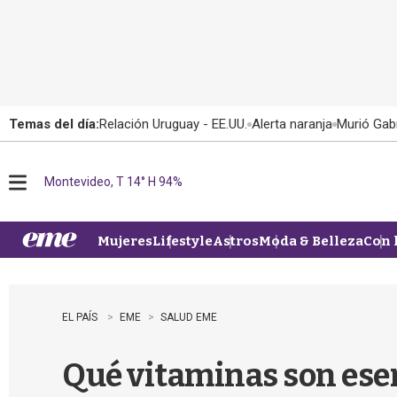
Temas del día:
Relación Uruguay - EE.UU.
Alerta naranja
Murió Gabr
Montevideo, T 14° H 94%
M
e
n
u
Mujeres
Lifestyle
Astros
Moda & Belleza
Con 
EL PAÍS
EME
SALUD EME
Qué vitaminas son esen