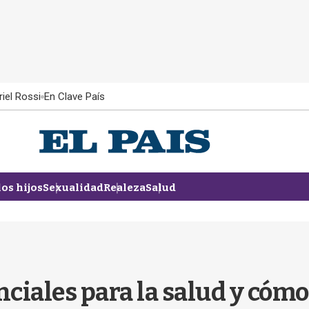
iel Rossi
En Clave País
los hijos
Sexualidad
Realeza
Salud
ciales para la salud y cóm