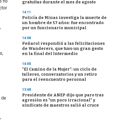
s no
gratuitas durante el mes de agosto
ctor
14:11
Policía de Minas investiga la muerte de
un hombre de 57 años: fue encontrado
,
por un funcionario municipal
14:08
Peñarol respondió a las felicitaciones
de Wanderers, que tuvo un gran gesto
s,
en la final del Intermedio
14:00
"El Camino de la Mujer": un ciclo de
talleres, conversatorios y un retiro
para el reencuentro personal
13:48
Presidente de ANEP dijo que paro tras
s de
agresión es "un poco irracional" y
sindicato de maestros salió al cruce
,