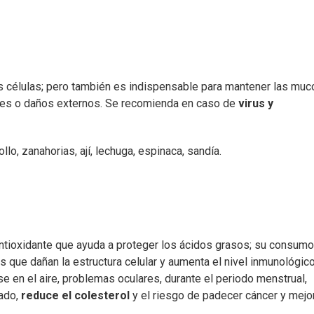
as células; pero también es indispensable para mantener las mu
ntes o daños externos. Se recomienda en caso de
virus y
o, zanahorias, ají, lechuga, espinaca, sandía.
antioxidante que ayuda a proteger los ácidos grasos; su consumo
s que dañan la estructura celular y aumenta el nivel inmunológico
e en el aire, problemas oculares, durante el periodo menstrual,
lado,
reduce el colesterol
y el riesgo de padecer cáncer y mejor