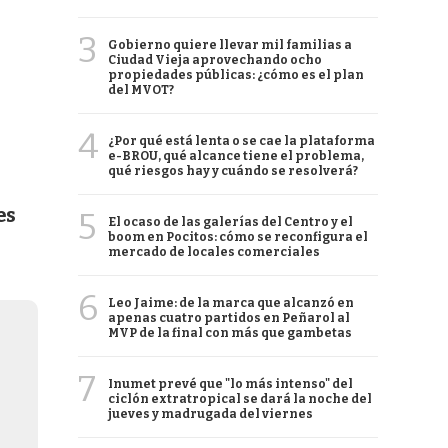
3
Gobierno quiere llevar mil familias a
Ciudad Vieja aprovechando ocho
propiedades públicas: ¿cómo es el plan
del MVOT?
4
¿Por qué está lenta o se cae la plataforma
e-BROU, qué alcance tiene el problema,
qué riesgos hay y cuándo se resolverá?
es
5
El ocaso de las galerías del Centro y el
boom en Pocitos: cómo se reconfigura el
mercado de locales comerciales
6
Leo Jaime: de la marca que alcanzó en
apenas cuatro partidos en Peñarol al
MVP de la final con más que gambetas
7
Inumet prevé que "lo más intenso" del
ciclón extratropical se dará la noche del
jueves y madrugada del viernes