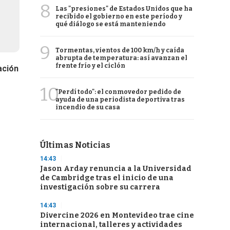
8
Las "presiones" de Estados Unidos que ha
recibido el gobierno en este período y
qué diálogo se está manteniendo
9
Tormentas, vientos de 100 km/h y caída
abrupta de temperatura: así avanzan el
frente frío y el ciclón
ación
10
"Perdí todo": el conmovedor pedido de
ayuda de una periodista deportiva tras
incendio de su casa
Últimas Noticias
14:43
Jason Arday renuncia a la Universidad
de Cambridge tras el inicio de una
investigación sobre su carrera
14:43
Divercine 2026 en Montevideo trae cine
internacional, talleres y actividades