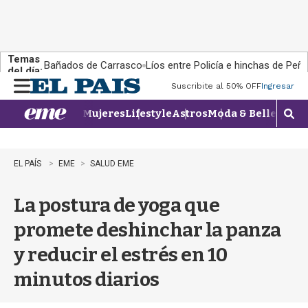
Temas
Bañados de Carrasco
Líos entre Policía e hinchas de Peña
del día:
Suscribite al 50% OFF
Ingresar
M
e
Mujeres
Lifestyle
Astros
Moda & Belleza
Con
n
M
u
o
s
t
EL PAÍS
EME
SALUD EME
r
a
La postura de yoga que
r
b
promete deshinchar la panza
�
s
y reducir el estrés en 10
q
u
minutos diarios
e
d