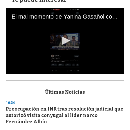
El mal momento de Yanina Gasañol con un hincha argentino en "Subrayado"
0
s
e
c
Últimas Noticias
o
n
16:34
d
Preocupación en INR tras resolución judicial que
s
o
autorizó visita conyugal al líder narco
f
Fernández Albín
3
3