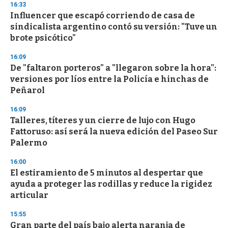
s
16:33
e
Influencer que escapó corriendo de casa de
c
sindicalista argentino contó su versión: "Tuve un
o
n
brote psicótico"
d
s
16:09
De "faltaron porteros" a "llegaron sobre la hora":
versiones por líos entre la Policía e hinchas de
Peñarol
16:09
Talleres, títeres y un cierre de lujo con Hugo
Fattoruso: así será la nueva edición del Paseo Sur
Palermo
16:00
El estiramiento de 5 minutos al despertar que
ayuda a proteger las rodillas y reduce la rigidez
articular
15:55
Gran parte del país bajo alerta naranja de