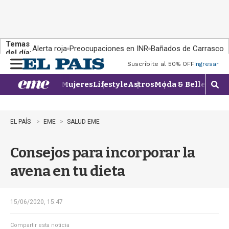
Temas
Alerta roja
Preocupaciones en INR
Bañados de Carrasco
del día:
Suscribite al 50% OFF
Ingresar
M
e
Mujeres
Lifestyle
Astros
Moda & Belleza
Con
n
M
u
o
s
t
EL PAÍS
EME
SALUD EME
r
a
Consejos para incorporar la
r
b
avena en tu dieta
�
s
q
u
15/06/2020, 15:47
e
d
Compartir esta noticia