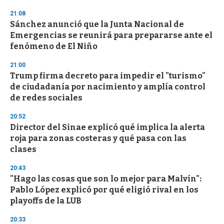
n
d
21:08
s
Sánchez anunció que la Junta Nacional de
Emergencias se reunirá para prepararse ante el
fenómeno de El Niño
21:00
Trump firma decreto para impedir el "turismo"
de ciudadanía por nacimiento y amplía control
de redes sociales
20:52
Director del Sinae explicó qué implica la alerta
roja para zonas costeras y qué pasa con las
clases
20:43
"Hago las cosas que son lo mejor para Malvín":
Pablo López explicó por qué eligió rival en los
playoffs de la LUB
20:33