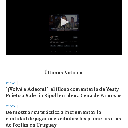
0
s
e
c
Últimas Noticias
o
n
21:57
d
"¡Volvé a Adeom!": el filoso comentario de Yesty
s
o
Prieto a Valeria Ripoll en plena Cena de Famosos
f
3
21:26
3
s
De mostrar su práctica a incrementar la
e
cantidad de jugadores citados: los primeros días
c
de Forlán en Uruguay
o