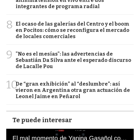
altísima tensión en vivo entre dos
integrantes de programa radial
8
El ocaso de las galerías del Centro y el boom
en Pocitos: cómo se reconfigura el mercado
de locales comerciales
9
"No es el mesías": las advertencias de
Sebastián Da Silva ante el esperado discurso
de Lacalle Pou
10
De “gran exhibición” al “deslumbre”: así
vieron en Argentina otra gran actuación de
Leonel Jaime en Peñarol
Te puede interesar
El mal momento de Yanina Gasañol con un hincha argentino en "Subrayado"