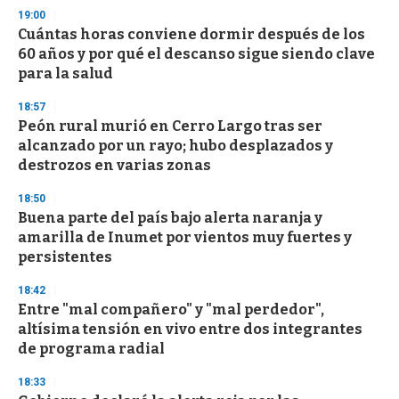
s
19:00
e
Cuántas horas conviene dormir después de los
c
60 años y por qué el descanso sigue siendo clave
o
n
para la salud
d
s
18:57
Peón rural murió en Cerro Largo tras ser
alcanzado por un rayo; hubo desplazados y
destrozos en varias zonas
18:50
Buena parte del país bajo alerta naranja y
amarilla de Inumet por vientos muy fuertes y
persistentes
18:42
Entre "mal compañero" y "mal perdedor",
altísima tensión en vivo entre dos integrantes
de programa radial
18:33