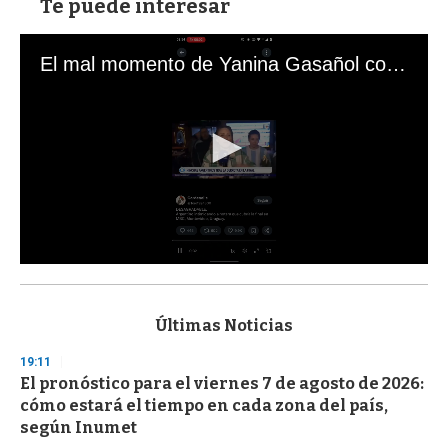
Te puede interesar
El mal momento de Yanina Gasañol con un hincha argentino en "Subrayado"
0
s
e
c
Últimas Noticias
o
n
19:11
d
El pronóstico para el viernes 7 de agosto de 2026:
s
o
cómo estará el tiempo en cada zona del país,
f
según Inumet
3
3