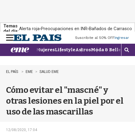
Temas
Alerta roja
Preocupaciones en INR
Bañados de Carrasco
del día:
Suscribite al 50% OFF
Ingresar
M
e
Mujeres
Lifestyle
Astros
Moda & Belleza
Con
n
M
u
o
s
t
EL PAÍS
EME
SALUD EME
r
a
Cómo evitar el "mascné" y
r
b
otras lesiones en la piel por el
�
s
uso de las mascarillas
q
u
e
d
12/08/2020, 17:04