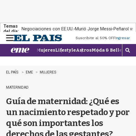
Temas
Negociaciones con EE.UU.
Murió Jorge Messi
Peñarol vs
del día:
Suscribite al 50% OFF
Ingresar
M
e
Mujeres
Lifestyle
Astros
Moda & Belleza
Con
n
M
u
o
s
t
EL PAÍS
EME
MUJERES
r
a
MATERNIDAD
r
b
Guía de maternidad: ¿Qué es
�
s
un nacimiento respetado y por
q
u
qué son importantes los
e
d
derechos de las gestantes?