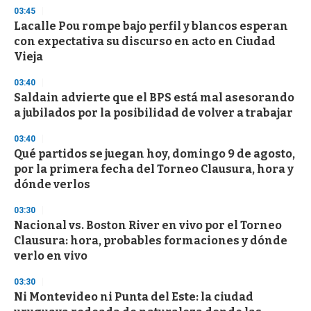
s
03:45
Lacalle Pou rompe bajo perfil y blancos esperan
con expectativa su discurso en acto en Ciudad
Vieja
03:40
Saldain advierte que el BPS está mal asesorando
a jubilados por la posibilidad de volver a trabajar
03:40
Qué partidos se juegan hoy, domingo 9 de agosto,
por la primera fecha del Torneo Clausura, hora y
dónde verlos
03:30
Nacional vs. Boston River en vivo por el Torneo
Clausura: hora, probables formaciones y dónde
verlo en vivo
03:30
Ni Montevideo ni Punta del Este: la ciudad