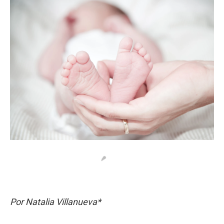
k
p
n
Por Natalia Villanueva*