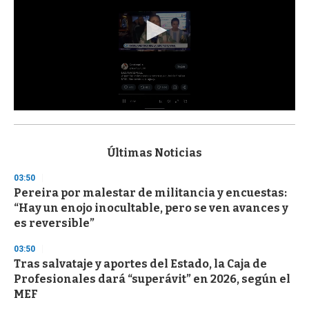
0
s
e
c
Últimas Noticias
o
n
03:50
d
Pereira por malestar de militancia y encuestas:
s
o
“Hay un enojo inocultable, pero se ven avances y
f
es reversible”
3
3
s
03:50
e
Tras salvataje y aportes del Estado, la Caja de
c
Profesionales dará “superávit” en 2026, según el
o
n
MEF
d