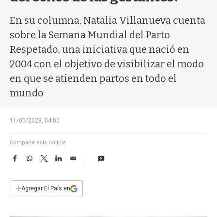
a
En su columna, Natalia Villanueva cuenta
sobre la Semana Mundial del Parto
Respetado, una iniciativa que nació en
2004 con el objetivo de visibilizar el modo
en que se atienden partos en todo el
mundo
11/05/2023, 04:00
Compartir esta noticia
F
W
T
L
E
a
h
w
i
m
c
a
i
n
a
e
t
t
k
i
+
Agregar El País en
b
s
t
e
l
o
A
e
d
o
p
r
I