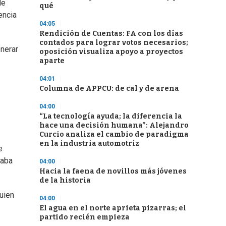
de
qué
encia
04:05
Rendición de Cuentas: FA con los días
contados para lograr votos necesarios;
enerar
oposición visualiza apoyo a proyectos
aparte
04:01
Columna de APPCU: de cal y de arena
04:00
“La tecnología ayuda; la diferencia la
hace una decisión humana”: Alejandro
Curcio analiza el cambio de paradigma
en la industria automotriz
e
saba
04:00
Hacia la faena de novillos más jóvenes
de la historia
uien
04:00
El agua en el norte aprieta pizarras; el
partido recién empieza