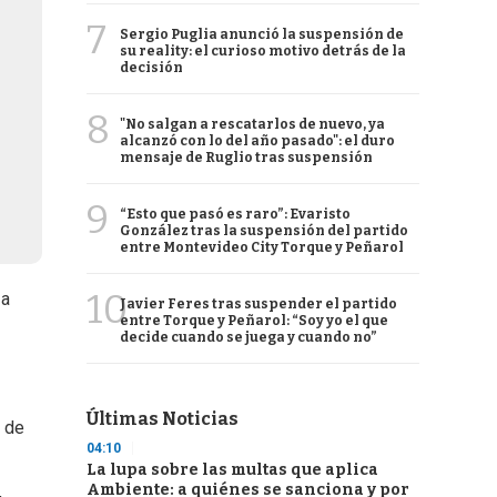
7
Sergio Puglia anunció la suspensión de
su reality: el curioso motivo detrás de la
decisión
8
"No salgan a rescatarlos de nuevo, ya
alcanzó con lo del año pasado": el duro
mensaje de Ruglio tras suspensión
9
“Esto que pasó es raro”: Evaristo
González tras la suspensión del partido
entre Montevideo City Torque y Peñarol
10
za
Javier Feres tras suspender el partido
entre Torque y Peñarol: “Soy yo el que
decide cuando se juega y cuando no”
Últimas Noticias
s de
04:10
La lupa sobre las multas que aplica
Ambiente: a quiénes se sanciona y por