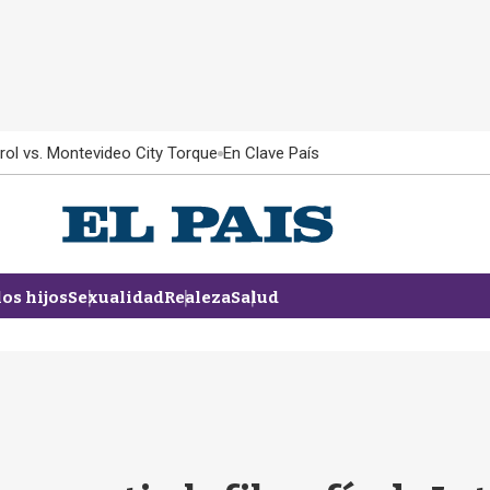
rol vs. Montevideo City Torque
En Clave País
los hijos
Sexualidad
Realeza
Salud