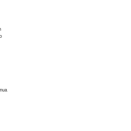
n
o
nua.