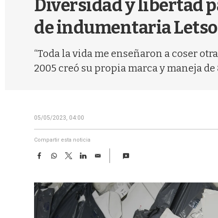
Diversidad y libertad pa
de indumentaria Letso
“Toda la vida me enseñaron a coser otr
2005 creó su propia marca y maneja de 8
05/05/2023, 04:00
Compartir esta noticia
F
W
T
L
E
a
h
w
i
m
c
a
i
n
a
e
t
t
k
i
b
s
t
e
l
o
A
e
d
o
p
r
I