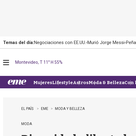
Temas del día:
Negociaciones con EE.UU.
Murió Jorge Messi
Peña
Montevideo, T 11° H 55%
M
e
n
u
Mujeres
Lifestyle
Astros
Moda & Belleza
Con 
EL PAÍS
EME
MODA Y BELLEZA
MODA