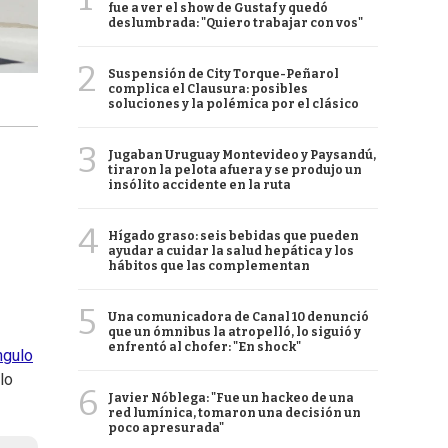
fue a ver el show de Gustaf y quedó
deslumbrada: "Quiero trabajar con vos"
2
Suspensión de City Torque-Peñarol
complica el Clausura: posibles
soluciones y la polémica por el clásico
3
Jugaban Uruguay Montevideo y Paysandú,
tiraron la pelota afuera y se produjo un
insólito accidente en la ruta
4
Hígado graso: seis bebidas que pueden
ayudar a cuidar la salud hepática y los
hábitos que las complementan
5
Una comunicadora de Canal 10 denunció
que un ómnibus la atropelló, lo siguió y
enfrentó al chofer: "En shock"
ngulo
lo
6
Javier Nóblega: "Fue un hackeo de una
red lumínica, tomaron una decisión un
poco apresurada"