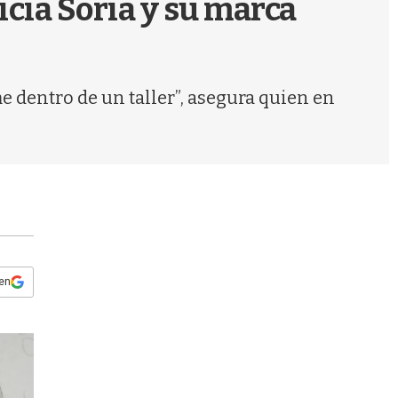
ticia Soria y su marca
s
q
u
e
d
 dentro de un taller”, asegura quien en
a
 en