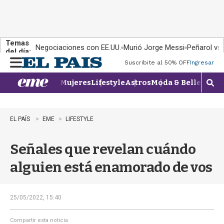
Temas
Negociaciones con EE.UU.
Murió Jorge Messi
Peñarol vs
del día:
Suscribite al 50% OFF
Ingresar
M
e
Mujeres
Lifestyle
Astros
Moda & Belleza
Con
n
M
u
o
s
t
EL PAÍS
EME
LIFESTYLE
r
a
Señales que revelan cuándo
r
b
alguien está enamorado de vos
�
s
q
u
25/05/2022, 15:40
e
d
Compartir esta noticia