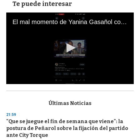
Te puede interesar
El mal momento de Yanina Gasañol con un hincha argentino en "Subrayado"
0
s
e
c
Últimas Noticias
o
n
21:59
d
"Que se juegue el fin de semana que viene": la
s
o
postura de Peñarol sobre la fijación del partido
f
ante City Torque
3