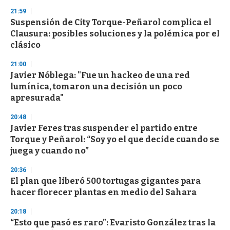
3
s
21:59
e
Suspensión de City Torque-Peñarol complica el
c
Clausura: posibles soluciones y la polémica por el
o
n
clásico
d
s
21:00
Javier Nóblega: "Fue un hackeo de una red
lumínica, tomaron una decisión un poco
apresurada"
20:48
Javier Feres tras suspender el partido entre
Torque y Peñarol: “Soy yo el que decide cuando se
juega y cuando no”
20:36
El plan que liberó 500 tortugas gigantes para
hacer florecer plantas en medio del Sahara
20:18
“Esto que pasó es raro”: Evaristo González tras la