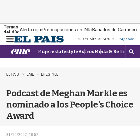
Temas
Alerta roja
Preocupaciones en INR
Bañados de Carrasco
del día:
Suscribite al 50% OFF
Ingresar
M
e
Mujeres
Lifestyle
Astros
Moda & Belleza
Con
n
M
u
o
s
t
EL PAÍS
EME
LIFESTYLE
r
a
Podcast de Meghan Markle es
r
b
nominado a los People's Choice
�
s
Award
q
u
e
d
31/10/2022, 10:52