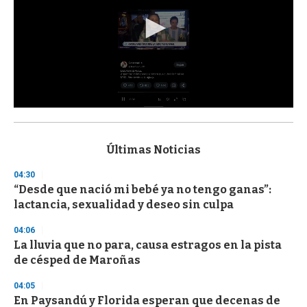
0
s
e
c
Últimas Noticias
o
n
04:30
d
“Desde que nació mi bebé ya no tengo ganas”:
s
o
lactancia, sexualidad y deseo sin culpa
f
3
04:06
3
s
La lluvia que no para, causa estragos en la pista
e
de césped de Maroñas
c
o
04:05
n
d
En Paysandú y Florida esperan que decenas de