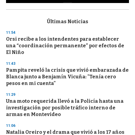
0
s
e
c
Últimas Noticias
o
n
11:54
d
Orsi recibe a los intendentes para establecer
s
o
una “coordinación permanente” por efectos de
f
El Niño
3
3
s
11:43
e
Pampita reveló la crisis que vivió embarazada de
c
Blanca junto a Benjamín Vicuña: "Tenía cero
o
n
pesos en mi cuenta"
d
s
11:29
Una moto requerida llevó a la Policía hasta una
investigación por posible tráfico interno de
armas en Montevideo
11:06
Natalia Oreiro y el drama que vivió a los 17 años