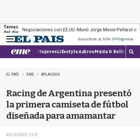
Temas
Negociaciones con EE.UU.
Murió Jorge Messi
Peñarol vs
del día:
Suscribite al 50% OFF
Ingresar
M
e
Mujeres
Lifestyle
Astros
Moda & Belleza
Con
n
M
u
o
s
t
EL PAÍS
EME
APLAUSOS
r
a
Racing de Argentina presentó
r
b
la primera camiseta de fútbol
�
s
diseñada para amamantar
q
u
e
d
23/10/2022, 13:31