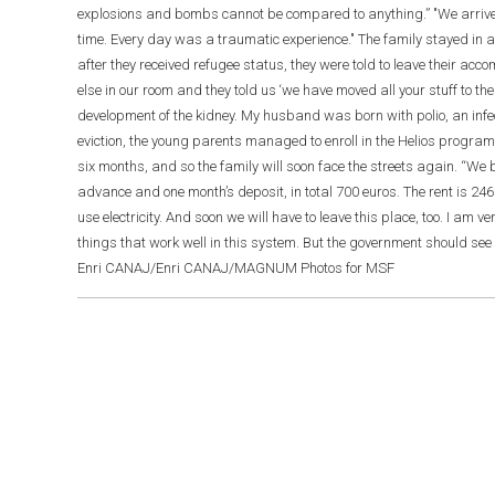
explosions and bombs cannot be compared to anything.” "We arrived
time. Every day was a traumatic experience." The family stayed in a 
after they received refugee status, they were told to leave their a
else in our room and they told us ‘we have moved all your stuff to th
development of the kidney. My husband was born with polio, an infect
eviction, the young parents managed to enroll in the Helios progr
six months, and so the family will soon face the streets again. “W
advance and one month’s deposit, in total 700 euros. The rent is 246 eu
use electricity. And soon we will have to leave this place, too. I am
things that work well in this system. But the government should se
Enri CANAJ/Enri CANAJ/MAGNUM Photos for MSF