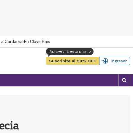
 a Cardama
En Clave País
Suscribite al 50% OFF
Ingresar
M
o
s
t
r
a
r
ecia
b
�