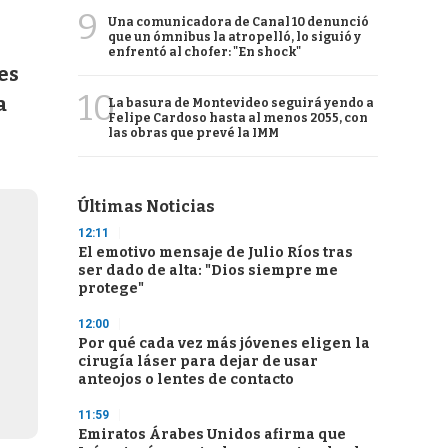
9
Una comunicadora de Canal 10 denunció
que un ómnibus la atropelló, lo siguió y
enfrentó al chofer: "En shock"
es
10
a
La basura de Montevideo seguirá yendo a
Felipe Cardoso hasta al menos 2055, con
las obras que prevé la IMM
Últimas Noticias
12:11
El emotivo mensaje de Julio Ríos tras
ser dado de alta: "Dios siempre me
protege"
12:00
Por qué cada vez más jóvenes eligen la
cirugía láser para dejar de usar
anteojos o lentes de contacto
11:59
Emiratos Árabes Unidos afirma que