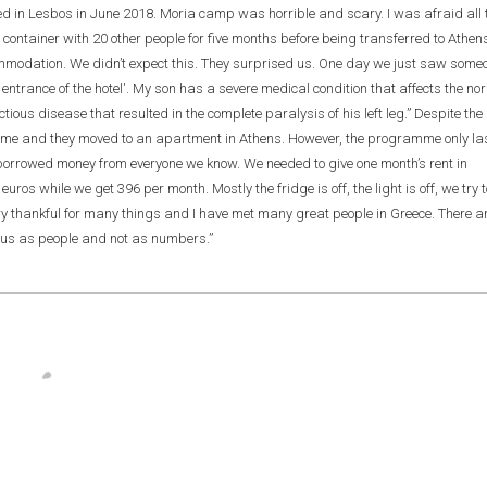
 in Lesbos in June 2018. Moria camp was horrible and scary. I was afraid all 
container with 20 other people for five months before being transferred to Athen
ccommodation. We didn’t expect this. They surprised us. One day we just saw some
e entrance of the hotel'. My son has a severe medical condition that affects the no
ious disease that resulted in the complete paralysis of his left leg.” Despite the
amme and they moved to an apartment in Athens. However, the programme only la
e borrowed money from everyone we know. We needed to give one month’s rent in
ros while we get 396 per month. Mostly the fridge is off, the light is off, we try t
 very thankful for many things and I have met many great people in Greece. There a
e us as people and not as numbers.”