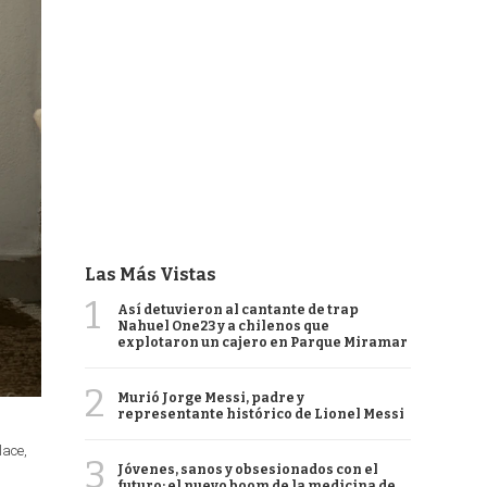
Las Más Vistas
1
Así detuvieron al cantante de trap
Nahuel One23 y a chilenos que
explotaron un cajero en Parque Miramar
2
Murió Jorge Messi, padre y
representante histórico de Lionel Messi
lace,
3
Jóvenes, sanos y obsesionados con el
futuro: el nuevo boom de la medicina de