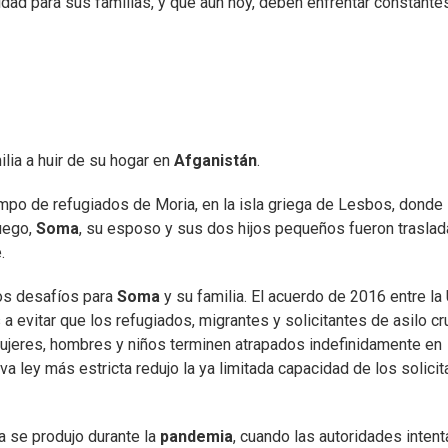
dad para sus familias, y que aún hoy, deben enfrentar constante
ilia a huir de su hogar en
Afganistán
.
po de refugiados de Moria, en la isla griega de Lesbos, donde
uego,
Soma
, su esposo y sus dos hijos pequeños fueron trasla
.
os desafíos para
Soma
y su familia. El acuerdo de 2016 entre la
 a evitar que los refugiados, migrantes y solicitantes de asilo c
ujeres, hombres y niños terminen atrapados indefinidamente en
 ley más estricta redujo la ya limitada capacidad de los solicit
a se produjo durante la
pandemia
, cuando las autoridades intent