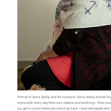
Portrait of Soma Sediqi and her husband. Soma Sediqi and her hus
impossible. Every day there was violence and bombings. There was n
you get to a point where you cannot go back. I have met people who 