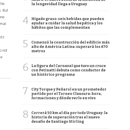
the
la longevidad llega a Uruguay
s. But
4
one
Hígado graso: seis bebidas que pueden
ayudar a cuidar la salud hepática y los
rmal
hábitos que las complementan
sts
5
Comenzó la construcción del edificio más
alto de América Latina: superará los 470
o not
metros
re
6
La figura del Carnaval que tuvo un cruce
con Petinatti debuta como conductor de
un histórico programa
7
City Torque y Peñarol en un prometedor
partido por el Torneo Clausura: hora,
formaciones y dónde verlo en vivo
8
Correrá 50 km al día por todo Uruguay: la
historia de superación tras el nuevo
desafío de Santiago Stirling