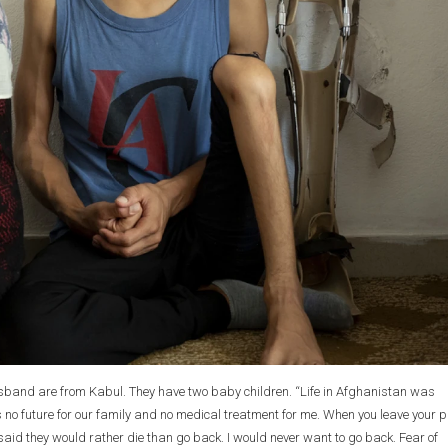
band are from Kabul. They have two baby children. “Life in Afghanistan was
o future for our family and no medical treatment for me. When you leave your p
said they would rather die than go back. I would never want to go back. Fear of