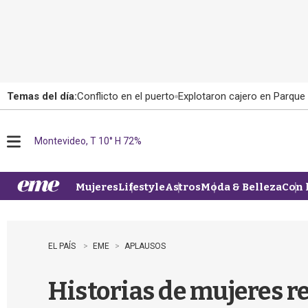
Temas del día:
Conflicto en el puerto
Explotaron cajero en Parque
Montevideo, T 10° H 72%
M
e
n
u
Mujeres
Lifestyle
Astros
Moda & Belleza
Con 
EL PAÍS
EME
APLAUSOS
Historias de mujeres r