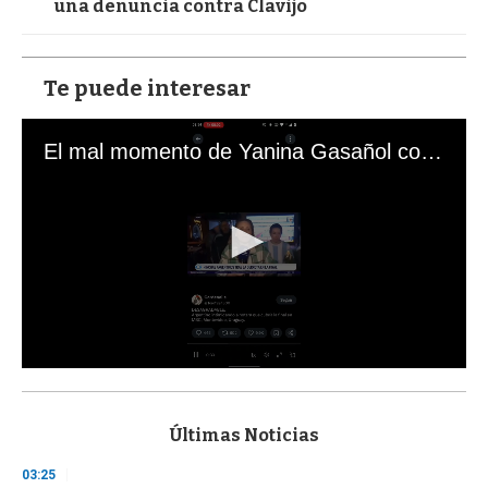
una denuncia contra Clavijo
Te puede interesar
El mal momento de Yanina Gasañol con un hincha argentino en "Subrayado"
0
s
e
c
Últimas Noticias
o
n
03:25
d