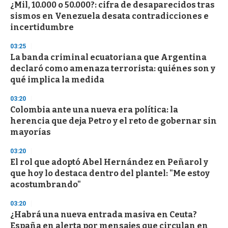
¿Mil, 10.000 o 50.000?: cifra de desaparecidos tras
s
o
sismos en Venezuela desata contradicciones e
f
incertidumbre
3
3
s
03:25
e
La banda criminal ecuatoriana que Argentina
c
declaró como amenaza terrorista: quiénes son y
o
n
qué implica la medida
d
s
03:20
Colombia ante una nueva era política: la
herencia que deja Petro y el reto de gobernar sin
mayorías
03:20
El rol que adoptó Abel Hernández en Peñarol y
que hoy lo destaca dentro del plantel: "Me estoy
acostumbrando"
03:20
¿Habrá una nueva entrada masiva en Ceuta?
España en alerta por mensajes que circulan en