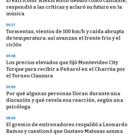
El extricolor Alexis Rolín debutó como cantante,
s
o
respondió a las críticas y aclaró su futuro en la
f
música
3
3
s
09:21
e
Tormentas, vientos de 100 km/h y caída abrupta
c
de temperatura: así avanzan el frente frío y el
o
n
ciclón
d
s
09:08
Los precios elevados que fijó Montevideo City
Torque para recibir a Peñarol en el Charrúa por
el Torneo Clausura
09:00
Por qué algunas personas lloran durante una
discusión y qué revela esa reacción, según una
psicóloga
08:49
El gremio de entrenadores respaldó a Leonardo
Ramos y cuestionó que Gustavo Matosas asuma