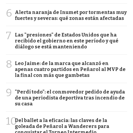
6
Alerta naranja de Inumet por tormentas muy
fuertes y severas: qué zonas están afectadas
7
Las "presiones" de Estados Unidos que ha
recibido el gobierno en este período y qué
diálogo se está manteniendo
8
Leo Jaime: de la marca que alcanzó en
apenas cuatro partidos en Peñarol al MVP de
la final con más que gambetas
9
"Perdí todo": el conmovedor pedido de ayuda
de una periodista deportiva tras incendio de
su casa
10
Del ballet a la eficacia: las claves de la
goleada de Peñarol a Wanderers para
conquistar el Torneo Intermedio