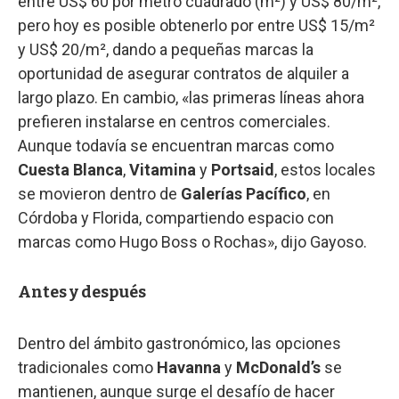
entre US$ 60 por metro cuadrado (m²) y US$ 80/m²,
pero hoy es posible obtenerlo por entre US$ 15/m²
y US$ 20/m², dando a pequeñas marcas la
oportunidad de asegurar contratos de alquiler a
largo plazo. En cambio, «las primeras líneas ahora
prefieren instalarse en centros comerciales.
Aunque todavía se encuentran marcas como
Cuesta Blanca
,
Vitamina
y
Portsaid
, estos locales
se movieron dentro de
Galerías Pacífico
, en
Córdoba y Florida, compartiendo espacio con
marcas como Hugo Boss o Rochas», dijo Gayoso.
Antes y después
Dentro del ámbito gastronómico, las opciones
tradicionales como
Havanna
y
McDonald’s
se
mantienen, aunque surge el desafío de hacer