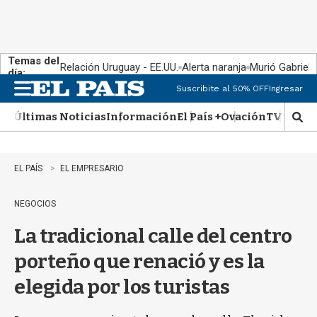
Temas del
Relación Uruguay - EE.UU.
Alerta naranja
Murió Gabriel 
día:
Suscribite al 50% OFF
Ingresar
M
e
Últimas Noticias
Información
El País +
Ovación
TV Show
n
M
u
o
s
t
EL PAÍS
EL EMPRESARIO
r
a
NEGOCIOS
r
b
La tradicional calle del centro
�
s
porteño que renació y es la
q
u
elegida por los turistas
e
d