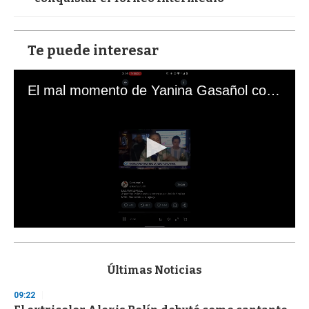
Te puede interesar
El mal momento de Yanina Gasañol con un hincha argentino en "Subrayado"
0
s
e
c
Últimas Noticias
o
n
09:22
d