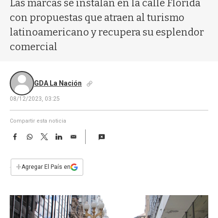
Las marcas se instalan en la calle Florida
a
con propuestas que atraen al turismo
latinoamericano y recupera su esplendor
comercial
GDA La Nación
08/12/2023, 03:25
Compartir esta noticia
F
W
T
L
E
a
h
w
i
m
c
a
i
n
a
e
t
t
k
i
+
Agregar El País en
b
s
t
e
l
o
A
e
d
o
p
r
I
k
p
n