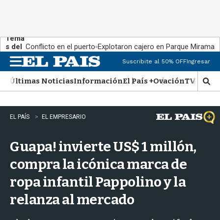
Tema
s del
Conflicto en el puerto
Explotaron cajero en Parque Miramar
día:
Suscribite al 50% OFF
Ingresar
M
e
Últimas Noticias
Información
El País +
Ovación
TV Show
n
M
u
o
s
t
EL PAÍS
EL EMPRESARIO
r
a
Guapa! invierte US$ 1 millón,
r
b
compra la icónica marca de
�
s
ropa infantil Pappolino y la
q
u
relanza al mercado
e
d