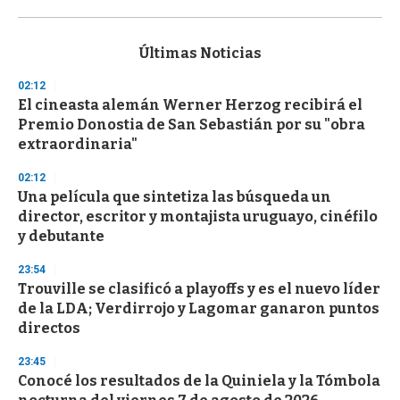
0
s
e
c
Últimas Noticias
o
n
02:12
d
El cineasta alemán Werner Herzog recibirá el
s
o
Premio Donostia de San Sebastián por su "obra
f
extraordinaria"
3
3
s
02:12
e
Una película que sintetiza las búsqueda un
c
director, escritor y montajista uruguayo, cinéfilo
o
n
y debutante
d
s
23:54
Trouville se clasificó a playoffs y es el nuevo líder
de la LDA; Verdirrojo y Lagomar ganaron puntos
directos
23:45
Conocé los resultados de la Quiniela y la Tómbola