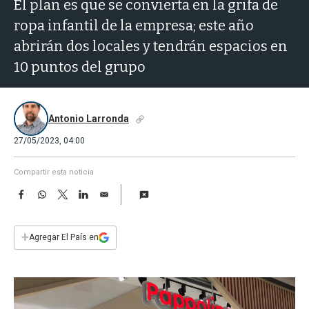
a
El plan es que se convierta en la grifa de
ropa infantil de la empresa; este año
abrirán dos locales y tendrán espacios en
10 puntos del grupo
Antonio Larronda
27/05/2023, 04:00
Compartir esta noticia
F
W
T
L
E
a
h
w
i
m
c
a
i
n
a
e
t
t
k
i
+
Agregar El País en
b
s
t
e
l
o
A
e
d
o
p
r
I
k
p
n